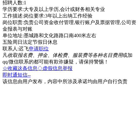
招聘人数:1
学历要求:大专及以上学历,会计或财务相关专业
工作描述:岗位要求:3年以上出纳工作经验
岗位职责:负责公司资金收付管理,银行账户及票据管理,公司资
金报表与对账
单位地址:墨城路和文化路路口南400米左右
五险周日法定节假日休息
联系人:迟飞
申请职位
凡
收取报名费、押金、体检费、服装费等各种名目费用
或加
qq/微信联系的都可能有欺诈嫌疑，请保持警惕！
☆收藏这条信息
◇虚假信息举报
即时通
短信
--
该信息由用户发布，内容中所涉及承诺均由用户自行负责