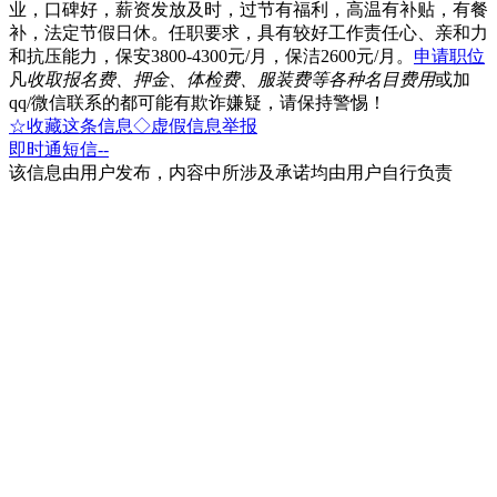
业，口碑好，薪资发放及时，过节有福利，高温有补贴，有餐
补，法定节假日休。任职要求，具有较好工作责任心、亲和力
和抗压能力，保安3800-4300元/月，保洁2600元/月。
申请职位
凡
收取报名费、押金、体检费、服装费等各种名目费用
或加
qq/微信联系的都可能有欺诈嫌疑，请保持警惕！
☆收藏这条信息
◇虚假信息举报
即时通
短信
--
该信息由用户发布，内容中所涉及承诺均由用户自行负责