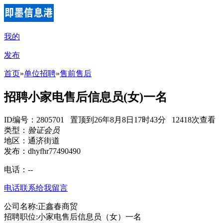
我的
发布
首页
»
单位招聘
»
售前售后
招聘小家电售后信息员(女)一名
ID编号：2805701 置顶到26年8月8日17时43分 12418次查看
类型：
验证会员
地区：通济街道
发布：dhyfhr77490490
电话：
--
电话联系
给我留言
公司名称:正鑫春商贸
招聘职位:小家电售后信息员（女）一名