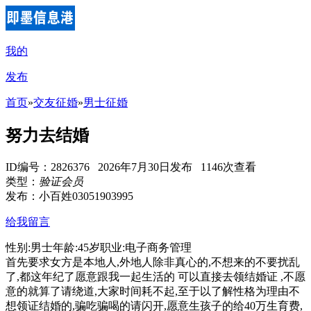
我的
发布
首页
»
交友征婚
»
男士征婚
努力去结婚
ID编号：2826376 2026年7月30日发布 1146次查看
类型：
验证会员
发布：小百姓03051903995
给我留言
性别:男士年龄:45岁职业:电子商务管理
首先要求女方是本地人,外地人除非真心的,不想来的不要扰乱
了,都这年纪了愿意跟我一起生活的 可以直接去领结婚证 ,不愿
意的就算了请绕道,大家时间耗不起,至于以了解性格为理由不
想领证结婚的,骗吃骗喝的请闪开,愿意生孩子的给40万生育费,