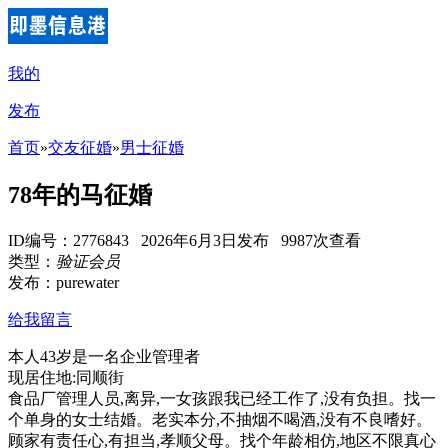
我的
发布
首页
»
交友征婚
»
男士征婚
78年的马征婚
ID编号：2776843 2026年6月3日发布 9987次查看
类型：
验证会员
发布：purewater
给我留言
本人43岁是一名企业管理者
现居住地:同顺街
食品厂管理人员,离异,一女孩跟我已经工作了,没有负担。找一
个单身的女士结婚。老实本分,不抽烟不喝酒,没有不良嗜好。
顾家有责任心,有担当,孝顺父母。找个年龄相仿,地区不限真心