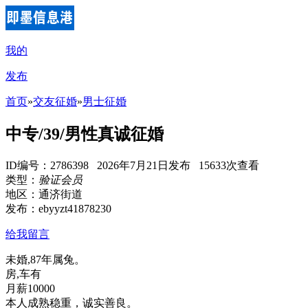
我的
发布
首页
»
交友征婚
»
男士征婚
中专/39/男性真诚征婚
ID编号：2786398 2026年7月21日发布 15633次查看
类型：
验证会员
地区：通济街道
发布：ebyyzt41878230
给我留言
未婚,87年属兔。
房,车有
月薪10000
本人成熟稳重，诚实善良。