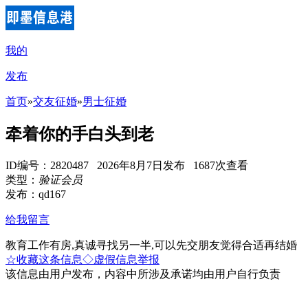
我的
发布
首页
»
交友征婚
»
男士征婚
牵着你的手白头到老
ID编号：2820487 2026年8月7日发布 1687次查看
类型：
验证会员
发布：qd167
给我留言
教育工作有房,真诚寻找另一半,可以先交朋友觉得合适再结婚
☆收藏这条信息
◇虚假信息举报
该信息由用户发布，内容中所涉及承诺均由用户自行负责