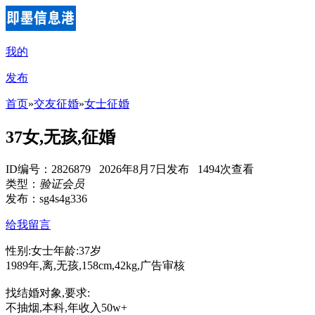
我的
发布
首页
»
交友征婚
»
女士征婚
37女,无孩,征婚
ID编号：2826879 2026年8月7日发布 1494次查看
类型：
验证会员
发布：sg4s4g336
给我留言
性别:女士年龄:37岁
1989年,离,无孩,158cm,42kg,广告审核
找结婚对象,要求:
不抽烟,本科,年收入50w+