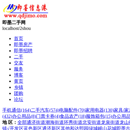
即墨二手网
localhost/2shou
首页
即墨房产
即墨招聘
二手
交友
服务
博客
黄页
乡镇
团购
论坛
手机通信
(164)
二手汽车
(574)
电脑配件
(70)
家用电器
(130)
家具/家
(432)
办公用品
(8)
门票卡券
(4)
食品农产
(18)
服饰箱包
(15)
办公用
地 区：
全部
通济街道
潮海街道
环秀街道
北安街道
龙泉街道
龙山
镇
√开发区
蓝色新区
通济新区
其他
和达熙园
绿城岘山花城
即墨