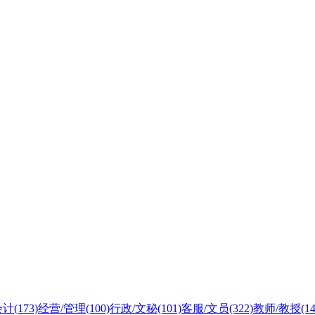
会计
(173)
经营/管理
(100)
行政/文秘
(101)
客服/文员
(322)
教师/教授
(1