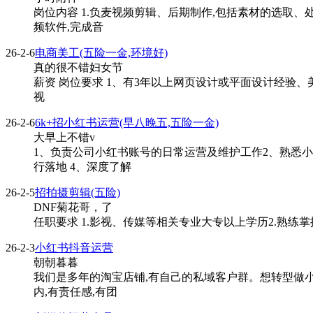
岗位内容 1.负麦视频剪辑、后期制作,包括素材的选取
频软件,完成音
26-2-6
电商美工(五险一金,环境好)
真的很不错妇女节
薪资 岗位要求 1、有3年以上网页设计或平面设计经验、美
视
26-2-6
6k+招小红书运营(早八晚五,五险一金)
大早上不错v
1、负责公司小红书账号的日常运营及维护工作2、熟悉
行落地 4、深度了解
26-2-5
招拍摄剪辑(五险)
DNF菊花哥，了
任职要求 1.影视、传媒等相关专业大专以上学历2.熟练
26-2-3
小红书抖音运营
朝朝暮暮
我们是多年的淘宝店铺,有自己的私域客户群。想转型做小
内,有责任感,有团