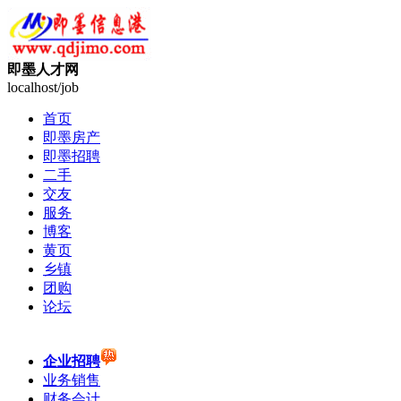
即墨人才网
localhost/job
首页
即墨房产
即墨招聘
二手
交友
服务
博客
黄页
乡镇
团购
论坛
企业招聘
业务销售
财务会计