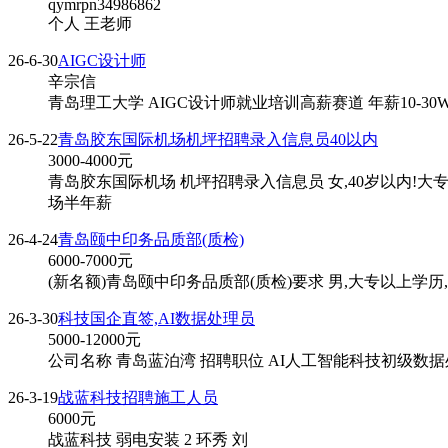
qymrpn34986862
个人 王老师
26-6-30
AIGC设计师
辛宗信
青岛理工大学 AIGC设计师就业培训高薪赛道 年薪10-30
26-5-22
青岛胶东国际机场机坪招聘录入信息员40以内
3000-4000
元
青岛胶东国际机场 机坪招聘录入信息员 女,40岁以内!
场半年薪
26-4-24
青岛颐中印务品质部(质检)
6000-7000
元
(新名额)青岛颐中印务品质部(质检)要求 男,大专以上学历,
26-3-30
科技国企直签,AI数据处理员
5000-12000
元
公司名称 青岛蓝泊湾 招聘职位 AI人工智能科技初级数据处理
26-3-19
战蓝科技招聘施工人员
6000
元
战蓝科技 弱电安装 2 环秀 刘