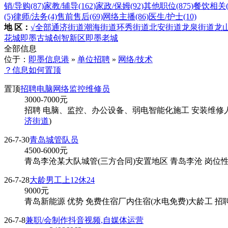
销/导购
(87)
家教/辅导
(162)
家政/保姆
(92)
其他职位
(875)
餐饮相关
(5)
律师/法务
(4)
售前售后
(69)
网络主播
(86)
医生/护士
(10)
地 区：
√全部
通济街道
潮海街道
环秀街道
北安街道
龙泉街道
龙
花城
即墨古城
创智新区
即墨老城
全部信息
位于：
即墨信息港
»
单位招聘
»
网络/技术
？信息如何置顶
置顶
招聘电脑网络监控维修员
3000-7000
元
招聘 电脑、监控、办公设备、弱电智能化施工 安装维修人员 
济街道
)
26-7-30
青岛城管队员
4500-6000
元
青岛李沧某大队城管(三方合同)安置地区 青岛李沧 岗位性质 
26-7-28
大龄男工上12休24
9000
元
青岛新能源 优势 免费住宿厂内住宿(水电免费)大龄工 招聘
26-7-8
兼职/会制作抖音视频,自媒体运营