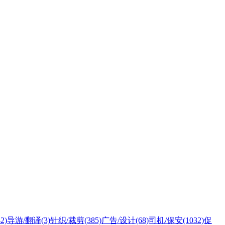
42)
导游/翻译
(3)
针织/裁剪
(385)
广告/设计
(68)
司机/保安
(1032)
促