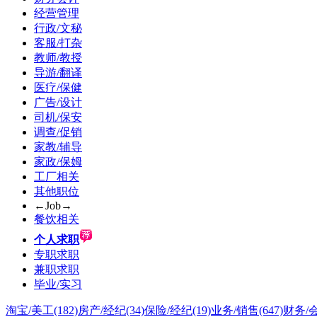
经营管理
行政/文秘
客服/打杂
教师/教授
导游/翻译
医疗/保健
广告/设计
司机/保安
调查/促销
家教/辅导
家政/保姆
工厂相关
其他职位
←Job→
餐饮相关
个人求职
专职求职
兼职求职
毕业/实习
淘宝/美工
(182)
房产/经纪
(34)
保险/经纪
(19)
业务/销售
(647)
财务/