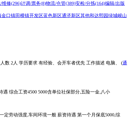
/维修
(296)
计调/票务
(8)
物流/仓管
(389)
安检/分拣
(164)
编辑/出版
镇
金口镇
田横镇
开发区
蓝色新区
通济新区
其他
和达熙园
绿城岘山
人数 2人 学历要求 有经验、会开车者优先 工作描述 电脑、 (
通
 综合工资4500 5000含单位社保部分,五险一金,八小
一定劳动强度,车间环境一般 薪资待遇 第一个月保底5000,综