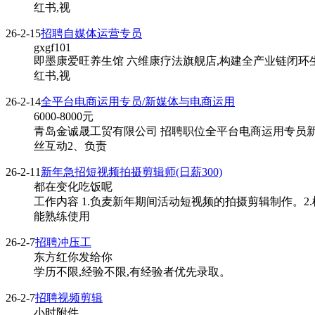
红书,视
26-2-15
招聘自媒体运营专员
gxgf101
即墨康爱旺养生馆 六维康疗法旗舰店,构建全产业链闭环生
红书,视
26-2-14
全平台电商运用专员/新媒体与电商运用
6000-8000
元
青岛金诚晟工贸有限公司 招聘职位全平台电商运用专员新
丝互动2、负责
26-2-11
新年急招短视频拍摄剪辑师(日薪300)
都在变化吃饭呢
工作内容 1.负麦新年期间活动短视频的拍摄剪辑制作。2
能熟练使用
26-2-7
招聘冲压工
东方红你发给你
学历不限,经验不限,有经验者优先录取。
26-2-7
招聘视频剪辑
小时附件