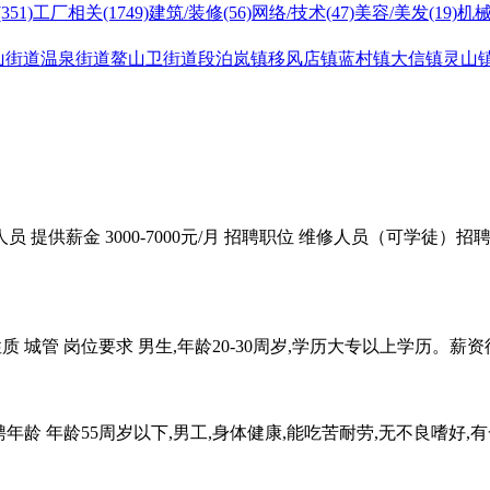
(351)
工厂相关
(1749)
建筑/装修
(56)
网络/技术
(47)
美容/美发
(19)
机械
山街道
温泉街道
鳌山卫街道
段泊岚镇
移风店镇
蓝村镇
大信镇
灵山
提供薪金 3000-7000元/月 招聘职位 维修人员（可学徒）招聘
城管 岗位要求 男生,年龄20-30周岁,学历大专以上学历。薪资待遇
年龄 年龄55周岁以下,男工,身体健康,能吃苦耐劳,无不良嗜好,有