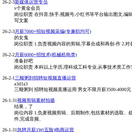
26-2-3
新媒体运营专员
v个黄金会员
岗位职责 在抖音,快手,视频号,小红书等平台输出图文,编
写文案
26-2-3
月薪7000+招短视频采编(专兼职均可)
的女鬼
岗位职责 1.负责视频内容的剪辑,字幕合成和再创-作 2.
26-2-2
月薪6000+招技术(机械机电类)
准备好吧
岗位职责 本科以上学历,理科或工科专业,从事技术类工作5年
26-2-1
三顺粥到招聘短视频直播运营
a3d1a3
三顺粥到 招聘短视频直播运用 男女不限月薪3500-4000元
26-1-31
视频剪辑素材拍摄
结果，了
岗位内容 1.负麦视频剪辑、后期制作,包括素材的选取
件,完成音频、
26-1-31
急聘月薪1W(五险)电商运营