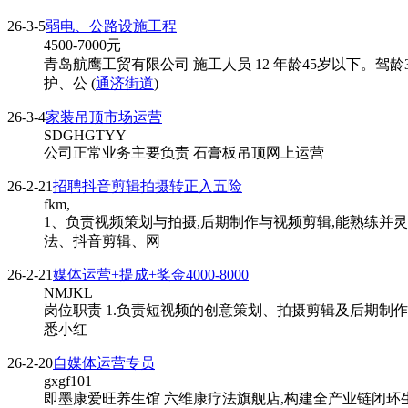
26-3-5
弱电、公路设施工程
4500-7000
元
青岛航鹰工贸有限公司 施工人员 12 年龄45岁以下。
护、公 (
通济街道
)
26-3-4
家装吊顶市场运营
SDGHGTYY
公司正常业务主要负责 石膏板吊顶网上运营
26-2-21
招聘抖音剪辑拍摄转正入五险
fkm,
1、负责视频策划与拍摄,后期制作与视频剪辑,能熟练并
法、抖音剪辑、网
26-2-21
媒体运营+提成+奖金4000-8000
NMJKL
岗位职责 1.负责短视频的创意策划、拍摄剪辑及后期制作
悉小红
26-2-20
自媒体运营专员
gxgf101
即墨康爱旺养生馆 六维康疗法旗舰店,构建全产业链闭环生