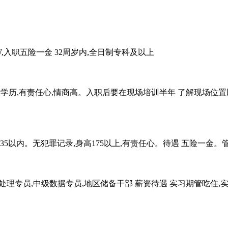
W,入职五险一金 32周岁内,全日制专科及以上
大专学历,有责任心,情商高。入职后要在现场培训半年 了解现场位置
35以内。无犯罪记录,身高175以上,有责任心。待遇 五险一金。管
专员,中级数据专员,地区储备干部 薪资待遇 实习期管吃住,实习4k-6