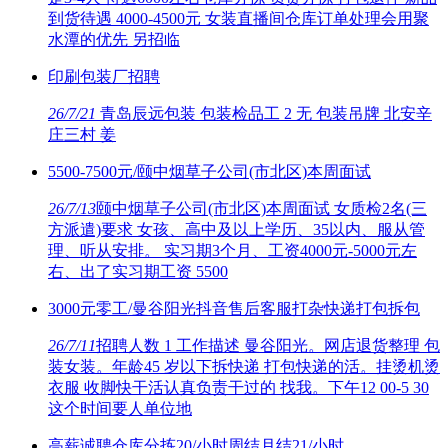
到货待遇 4000-4500元 女装直播间仓库订单处理会用聚
水潭的优先 另招临
印刷包装厂招聘
26/7/21
青岛辰远包装 包装检品工 2 无 包装吊牌 北安辛
庄三村 姜
5500-7500元/颐中烟草子公司(市北区)本周面试
26/7/13
颐中烟草子公司(市北区)本周面试 女质检2名(三
方派遣)要求 女孩、高中及以上学历、35以内、服从管
理、听从安排。 实习期3个月、工资4000元-5000元左
右、出了实习期工资 5500
3000元零工/曼谷阳光抖音售后客服打杂快递打包拆包
26/7/11
招聘人数 1 工作描述 曼谷阳光。网店退货整理 包
装女装。年龄45 岁以下拆快递 打包快递的活。挂烫机烫
衣服 收脚快干活认真负责干过的 找我。下午12 00-5 30
这个时间要人单位地
高薪诚聘仓库分拣20/小时周结月结21/小时