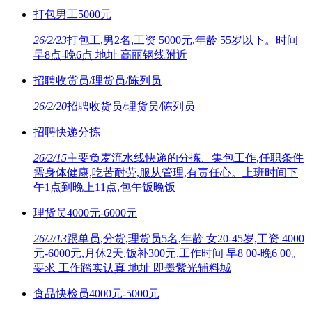
打包男工5000元
26/2/23
打包工,男2名,工资 5000元,年龄 55岁以下。时间
早8点-晚6点 地址 高丽钢线附近
招聘收货员/理货员/陈列员
26/2/20
招聘收货员/理货员/陈列员
招聘快递分拣
26/2/15
主要负麦流水线快递的分拣、集包工作,任职条件
需身体健康,吃苦耐劳,服从管理,有责任心。上班时间下
午1点到晚上11点,包午饭晚饭
理货员4000元-6000元
26/2/13
跟单员,分货,理货员5名,年龄 女20-45岁,工资 4000
元-6000元,月休2天,饭补300元,工作时间 早8 00-晚6 00。
要求 工作踏实认真 地址 即墨紫光辅料城
食品快检员4000元-5000元