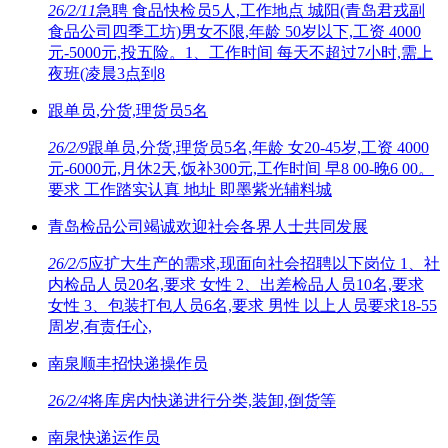
26/2/11
急聘 食品快检员5人,工作地点 城阳(青岛君戎副
食品公司四季工坊)男女不限,年龄 50岁以下,工资 4000
元-5000元,投五险。1、工作时间 每天不超过7小时,需上
夜班(凌晨3点到8
跟单员,分货,理货员5名
26/2/9
跟单员,分货,理货员5名,年龄 女20-45岁,工资 4000
元-6000元,月休2天,饭补300元,工作时间 早8 00-晚6 00。
要求 工作踏实认真 地址 即墨紫光辅料城
青岛检品公司竭诚欢迎社会各界人士共同发展
26/2/5
应扩大生产的需求,现面向社会招聘以下岗位 1、社
内检品人员20名,要求 女性 2、出差检品人员10名,要求
女性 3、包装打包人员6名,要求 男性 以上人员要求18-55
周岁,有责任心,
南泉顺丰招快递操作员
26/2/4
将库房内快递进行分类,装卸,倒货等
南泉快递运作员