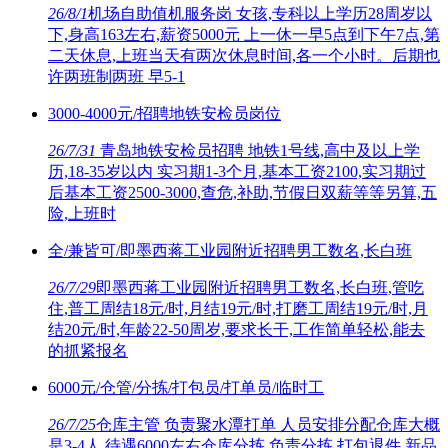
26/8/1
机场自助值机服务岗 女孩,专科以上学历28周岁以
下,身高163左右,薪资5000元 上一休一早5点到下午7点,第
二天休息,上班当天有两次休息时间,各一个小时。后期也
许两班制两班 早5-1
3000-4000元/招聘地铁安检员岗位
26/7/31
青岛地铁安检员招聘 地铁1号线,高中及以上学
历,18-35岁以内 实习期1-3个月,基本工资2100,实习期过
后基本工资2500-3000,查危,补助,节假日双薪等等另算,五
险,上班时
全/兼皆可/即墨西蒋工业园附近招聘男工数名,长白班
26/7/29
即墨西蒋工业园附近招聘男工数名,长白班,管吃
住,普工周结18元/时,月结19元/时,打磨工周结19元/时,月
结20元/时,年龄22-50周岁,要求长干,工作简单轻松,能去
的抓紧报名
6000元/仓管/分拣/打包员/打单员/临时工
26/7/25
仓库主管 负责聚水潭打单 人员安排分配仓库大概
是3-4人 待遇6000左右仓库分拣 负责分拣 打包退件 新品