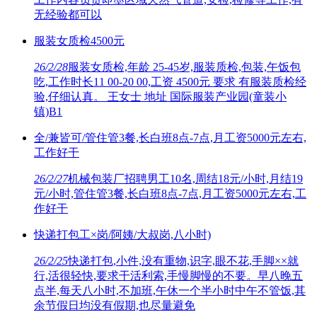
无经验都可以
服装女质检4500元
26/2/28
服装女质检,年龄 25-45岁,服装质检,包装,午饭包
吃,工作时长11 00-20 00,工资 4500元 要求 有服装质检经
验,仔细认真。 王女士 地址 国际服装产业园(童装小
镇)B1
全/兼皆可/管住管3餐,长白班8点-7点,月工资5000元左右,
工作好干
26/2/27
机械包装厂招聘男工10名,周结18元/小时,月结19
元/小时,管住管3餐,长白班8点-7点,月工资5000元左右,工
作好干
快递打包工×岗/阿姨/大叔岗,八小时)
26/2/25
快递打包,小件,没有重物,识字,眼不花,手脚××就
行,活很轻快,要求干活利索,手慢脚慢的不要。早八晚五
点半,每天八小时,不加班,午休一个半小时中午不管饭,其
余节假日均没有假期,也尽量避免