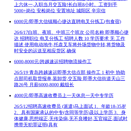
上六休一,入职当月交五险!长白班8小时。工资到手
5000+岗位 安检岗位 安置地址 城阳区 辛宗信
6000元/即墨大信镇顺心捷达直聘电叉分拣工(包食宿)
26/6/17
白班、夜班、中班三个班次 公司名称 即墨顺心捷
达 招聘职位 电叉分拣工 招聘人数 10 学历要求 无 工作
描述 使用电动地牛,托盘叉车将外场货物中转,将货物及
时安全的运送至相应货区,确保
6000-8000元/跨越速运招聘物流操作工
26/5/19
青岛跨越速运即墨大信点部 操作工 1 初中 协助
点部司机取货报单,装卸货,交五险 即墨大信街道天山三
路26号 月薪6000-8000 戴组长
4000元/即墨高速收费员上一天休息一天中专学历
26/5/12
招聘高速收费员 (派遣)马上面试 1、年龄18-35岁
2、具有国家承认的中专(含同等学历)及以上学历 3、身
体健康,思想端正,无传染病,无不良嗜好,五官端正,面试时
携带无犯罪证明(具有