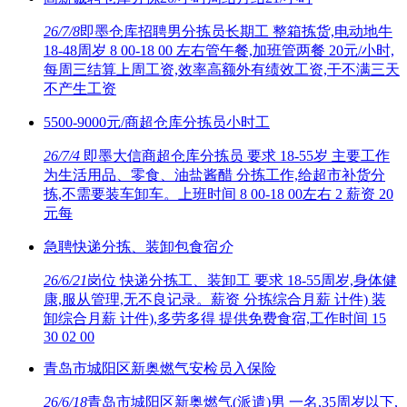
26/7/8
即墨仓库招聘男分拣员长期工 整箱拣货,电动地牛
18-48周岁 8 00-18 00 左右管午餐,加班管两餐 20元/小时,
每周三结算上周工资,效率高额外有绩效工资,干不满三天
不产生工资
5500-9000元/商超仓库分拣员小时工
26/7/4
即墨大信商超仓库分拣员 要求 18-55岁 主要工作
为生活用品、零食、油盐酱醋 分拣工作,给超市补货分
拣,不需要装车卸车。上班时间 8 00-18 00左右 2 薪资 20
元每
急聘快递分拣、装卸包食宿
介
26/6/21
岗位 快递分拣工、装卸工 要求 18-55周岁,身体健
康,服从管理,无不良记录。薪资 分拣综合月薪 计件) 装
卸综合月薪 计件),多劳多得 提供免费食宿,工作时间 15
30 02 00
青岛市城阳区新奥燃气安检员入保险
26/6/18
青岛市城阳区新奥燃气(派遣)男 一名,35周岁以下,