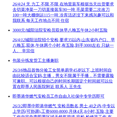
26/4/24
无 力工 不限 不限 在地里装车根据当天出货要求
去切菜净菜一刀切直接装车90一吨 毛菜需要二次改刀
100一吨大棚倒运115一吨 冷库活还没下来感兴趣可以和
我联系 每天工作地点不同 住宿
3000元/城阳法院安检员双休早八晚五午休2小时五险
26/4/12
城阳法院招个安检,要求35以内,山东省内户口。早
八晚五,双休,午休两个小时,有五险,到手3000左右 只缺一
人。 辛宗信
包装分拣发货工主播兼职
26/3/6
饰品首饰分捡工女简单易学45岁以下,上班时间自
由比较适合宝妈,主播，男女不限属于手播，不需要露脸
可兼职。可以根据自己的时间长期固定个时间就可以位
置在即墨人民医院附近 联系人 王先生
即墨港华燃气安检员工作自由入社保中专学历即可
26/3/2
即墨中即港华燃气 安检员数名,男士 40之内,中专以
上学历(可协调),工资6000-8000,月休4天,8小时,五险,主要
工作内容负责即墨区域天然气管道,安检,检修等工作,有