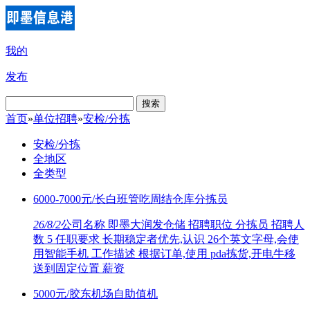
我的
发布
搜索
首页
»
单位招聘
»
安检/分拣
安检/分拣
全地区
全类型
6000-7000元/长白班管吃周结仓库分拣员
26/8/2
公司名称 即墨大润发仓储 招聘职位 分拣员 招聘人
数 5 任职要求 长期稳定者优先,认识 26个英文字母,会使
用智能手机 工作描述 根据订单,使用 pda拣货,开电牛移
送到固定位置 薪资
5000元/胶东机场自助值机