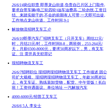
26/6/14
岗位职责 即墨龙山街道,负责自己片区上门取件,
要求自带车辆(电三轮四轮)油车油费高,二轮勿扰,工资日
结。来踏实能干的,不会的前期有人可带,一天即可出徒,
工作地点龙山街道。工作时间,9-1
解放物流招聘叉车工
介
26/6/10
即墨汽车厂招聘叉车工（只开叉车）周结22元/
时，月结23元/时，工作时间8-8，两班倒，253-264元/
天，月薪6500-8000元，要求50周岁以下，男，有叉车
证。注 需开具无犯罪记
现招聘物流叉车工
26/6/7
招聘职位 现招聘现招聘物流叉车工 工作描述 因公
司扩大规模。现招聘现招聘物流叉车工，年龄30周岁以
上，有叉车证。熟练装卸货物，配货。中午管饭！长白
班！工资待遇面议。单位地址 一汽解放汽车
4000-6000元/招普工叉车工
26/6/6
5人 李女士