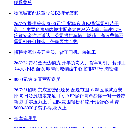
联系姜总
物流城市配送驾驶员B2接受装卸
26/7/16
提供薪金 9000元/月 招聘夜班B2货运司机若干
名。1.主要负责省内城市配送如青岛济南等2.驾驶7.7米
冷藏安全准时送达。公司提供车辆、燃油、高速费等不
需司机任何押金。任职要求 1.热
招聘物流业务开单员、货车司机、装卸工
26/7/14
青岛金天达物流 开单负责人、货车司机、装卸工
3-4人 不限 面议 即墨商城物流中心北排637号 周经理
8000元/京东直营配送员
26/7/11
招聘 京东直营配送员 配送范围 即墨区域就近安
排,每日货源稳定充足 手机APP操作简单易懂一对一老带
新,新手零压力上手 团队氛围轻松和睦,干活舒心 薪资
5000-8000多劳多得,收入上
仓库管理员