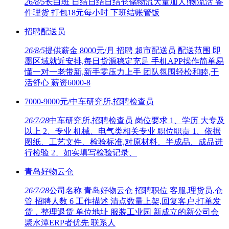
26/8/5
长白班 日结日结日结仓储物流大量加人!物流活 备
件理货 打包18元每小时 下班结账管饭
招聘配送员
26/8/5
提供薪金 8000元/月 招聘 超市配送员 配送范围 即
墨区域就近安排,每日货源稳定充足 手机APP操作简单易
懂一对一老带新,新手零压力上手 团队氛围轻松和睦,干
活舒心 薪资6000-8
7000-9000元/中车研究所,招聘检查员
26/7/28
中车研究所,招聘检查员 岗位要求 1、学历 大专及
以上 2、专业 机械、电气类相关专业 职位职责 1、依据
图纸、工艺文件、检验标准,对原材料、半成品、成品进
行检验 2、如实填写检验记录、
青岛好物云仓
26/7/28
公司名称 青岛好物云仓 招聘职位 客服,理货员,仓
管 招聘人数 6 工作描述 清点数量上架,回复客户,打单发
货，整理退货 单位地址 服装工业园 新成立的新公司会
聚水潭ERP者优先 联系人