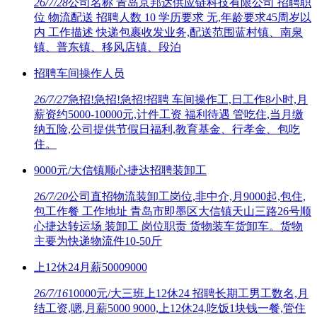
26/7/28
公司名称 青岛京邦达供应链科技有限公司 招聘职
位 物流配送 招聘人数 10 学历要求 无,年龄要求45周岁以
内 工作描述 快递包裹收发业务,配送范围蓝村镇、南泉
镇、普东镇、移风店镇、段泊
招聘车间操作人员
26/7/27
急招!急招!急招!招聘 车间操作工,日工作8小时,月
薪资约5000-10000元,计件工资 福利待遇 管吃住,当月缴
纳五险,公司提供节假日福利,教育基金、行孝金、包吃
住。
9000元/大信镇顺心捷达招聘装卸工
26/7/20
公司直招物流装卸工岗位,非中介,月9000起,包住,
包工作餐 工作地址 青岛市即墨区大信镇天山三路26号顺
心捷达转运场 装卸工 岗位职责 货物装车货卸车。货物
主要为快递物流件10-50斤
上12休24月薪50009000
26/7/16
10000元/大三班上12休24 招聘长期工男工数名,月
结工资,嗯,月薪5000 9000,上12休24,吃饭1块钱一餐,管住