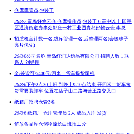
仓库库管员,包装工
26/8/7
青岛好物云仓 仓库操作员,包装工 6 高中以上 即墨
区通济街道办事处郭庄一村工业园青岛好物云仓 李总
招质检室计数一名,线库管理一名,后整理两名(会缝珠子
亮片优先)
26/8/6
公司名称 青岛红润达绣品有限公司 招聘人数 1 联
系人 刘经理
全/兼皆可/5400元/四米二货车提货司机
26/8/6
下午2点30上班 到晚上9-10点结束 开四米二货车拉
货需要装卸车 位置在店子山二路与营王路交叉口
纸箱厂招聘仓管2名
26/8/6
纸箱厂 仓库管理员 2人 成品入库 发货
解放备品库仓储物流长白班招工
介