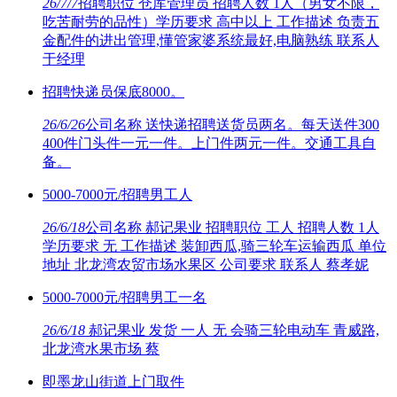
26/7/7
招聘职位 仓库管理员 招聘人数 1人（男女不限，
吃苦耐劳的品性）学历要求 高中以上 工作描述 负责五
金配件的进出管理,懂管家婆系统最好,电脑熟练 联系人
于经理
招聘快递员保底8000。
26/6/26
公司名称 送快递招聘送货员两名。每天送件300
400件门头件一元一件。上门件两元一件。交通工具自
备。
5000-7000元/招聘男工人
26/6/18
公司名称 郝记果业 招聘职位 工人 招聘人数 1人
学历要求 无 工作描述 装卸西瓜,骑三轮车运输西瓜 单位
地址 北龙湾农贸市场水果区 公司要求 联系人 蔡孝妮
5000-7000元/招聘男工一名
26/6/18
郝记果业 发货 一人 无 会骑三轮电动车 青威路,
北龙湾水果市场 蔡
即墨龙山街道上门取件