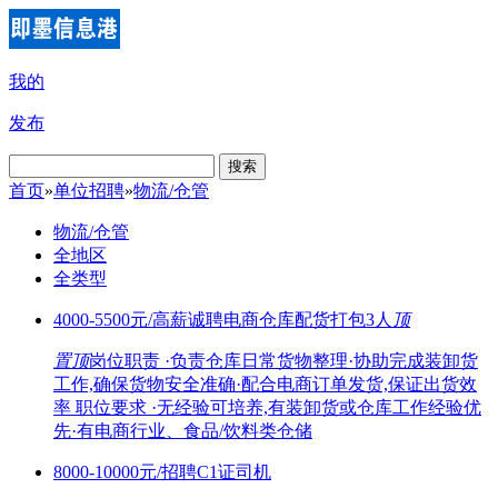
我的
发布
搜索
首页
»
单位招聘
»
物流/仓管
物流/仓管
全地区
全类型
4000-5500元/高薪诚聘电商仓库配货打包3人
顶
置顶
岗位职责 ·负责仓库日常货物整理·协助完成装卸货
工作,确保货物安全准确·配合电商订单发货,保证出货效
率 职位要求 ·无经验可培养,有装卸货或仓库工作经验优
先·有电商行业、食品/饮料类仓储
8000-10000元/招聘C1证司机