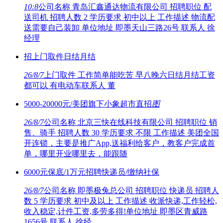
10:8
公司名称 青岛汇鑫通达物流有限公司 招聘职位 配
送司机 招聘人数 2 学历要求 初中以上 工作描述 物流配
送需要自己装卸 单位地址 即墨天山三路26号 联系人 徐
经理
招上门取件日结月结
26/8/7
上门取件 工作简单能吃苦 早八晚六日结月结工资
都可以 有电动车联系人 董
5000-20000元/美团旗下小象超市直招
图
26/8/7
公司名称 北京三快在线科技有限公司 招聘职位 销
售、骑手 招聘人数 30 学历要求 不限 工作描述 美团全国
开连锁，主要是推广App,送福利给客户，教客户完成首
单，哪里开业哪里去，能跟随
6000元保底/1万元招聘快递员/缴纳社保
26/8/7
公司名称 即墨极兔总公司 招聘职位 快递员 招聘人
数 5 学历要求 初中及以上 工作描述 收派快递,工作轻松,
收入稳定,计件工资,多劳多得!单位地址 即墨区青威路
1656号 联系人 徐经