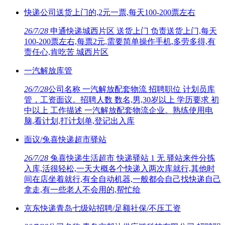
快递公司送货上门的,2元一票,每天100-200票左右
26/7/28
申通快递城西片区 送货上门 负责送货上门,每天
100-200票左右,每票2元,需要简单操作手机,多劳多得,有
责任心,肯吃苦 城西片区
一汽解放库管
26/7/28
公司名称 一汽解放配套物流 招聘职位 计划员库
管，工资面议。招聘人数 数名,男,30岁以上 学历要求 初
中以上 工作描述 一汽解放配套物流企业。熟练使用电
脑,看计划,打计划单,登记出入库
面议/兔喜快递超市驿站
26/7/28
兔喜快递生活超市 快递驿站 1 无 驿站来件分拣
入库,活很轻松,一天大概各个快递入两次库就行,其他时
间在店坐着就行,有全自动机器,一般都会自己找快递自己
拿走,有一些老人不会用的,帮忙给
京东快递青岛七级站招聘/足额社保/不压工资