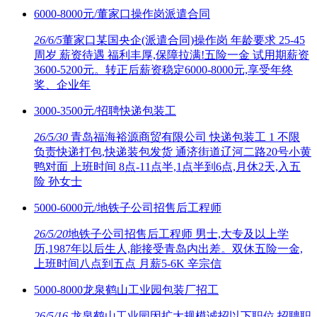
6000-8000元/董家口操作岗派遣合同
26/6/5
董家口某国央企(派遣合同)操作岗 年龄要求 25-45
周岁 薪资待遇 福利丰厚,保障拉满!五险一金 试用期薪资
3600-5200元。转正后薪资稳定6000-8000元,享受年终
奖、企业年
3000-3500元/招聘快递包装工
26/5/30
青岛福海裕源商贸有限公司 快递包装工 1 不限
负责快递打包,快递装包发货 通济街道辽河二路20号小黄
鸭对面 上班时间 8点-11点半,1点半到6点,月休2天,入五
险 孙女士
5000-6000元/地铁子公司招售后工程师
26/5/20
地铁子公司招售后工程师 男士,大专及以上学
历,1987年以后生人,能接受青岛内出差。双休五险一金,
上班时间八点到五点 月薪5-6K 辛宗信
5000-8000龙泉鹤山工业园包装厂招工
26/5/16
龙泉鹤山工业园因扩大规模诚招以下职位 招聘职