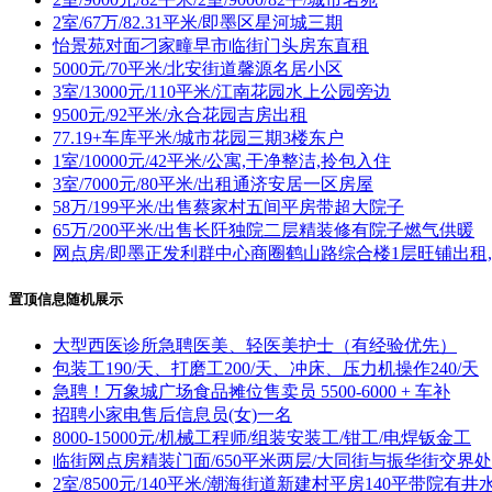
2室/67万/82.31平米/即墨区星河城三期
怡景苑对面刁家疃早市临街门头房东直租
5000元/70平米/北安街道馨源名居小区
3室/13000元/110平米/江南花园水上公园旁边
9500元/92平米/永合花园吉房出租
77.19+车库平米/城市花园三期3楼东户
1室/10000元/42平米/公寓,干净整洁,拎包入住
3室/7000元/80平米/出租通济安居一区房屋
58万/199平米/出售蔡家村五间平房带超大院子
65万/200平米/出售长阡独院二层精装修有院子燃气供暖
网点房/即墨正发利群中心商圈鹤山路综合楼1层旺铺出租
置顶信息随机展示
大型西医诊所急聘医美、轻医美护士（有经验优先）
包装工190/天、打磨工200/天、冲床、压力机操作240/天
急聘！万象城广场食品摊位售卖员 5500-6000 + 车补
招聘小家电售后信息员(女)一名
8000-15000元/机械工程师/组装安装工/钳工/电焊钣金工
临街网点房精装门面/650平米两层/大同街与振华街交界处
2室/8500元/140平米/潮海街道新建村平房140平带院有井