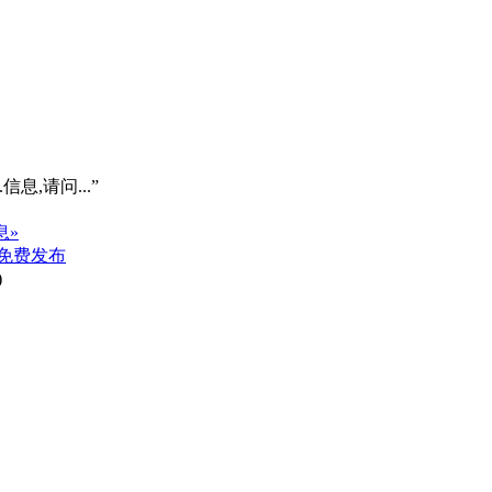
信息,请问...”
息»
免费发布
)