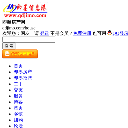
即墨房产网
qdjimo.com/house
欢迎您：网友，请
登录
不是会员？
免费注册
也可用
QQ登
首页
即墨房产
即墨招聘
二手
交友
服务
博客
黄页
乡镇
团购
论坛