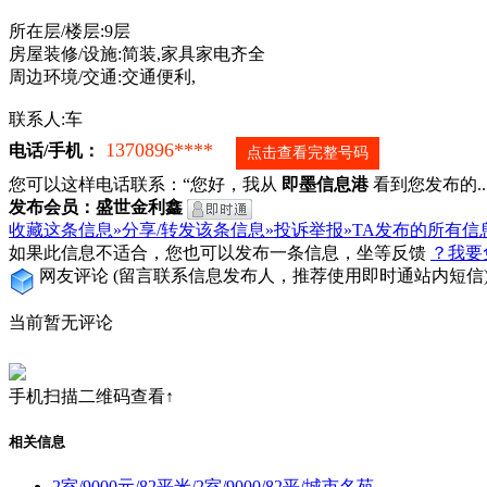
所在层/楼层:9层
房屋装修/设施:简装,家具家电齐全
周边环境/交通:交通便利,
联系人:车
1370896****
电话/手机：
点击查看完整号码
您可以这样电话联系：“您好，我从
即墨信息港
看到您发布的...
发布会员：盛世金利鑫
收藏这条信息»
分享/转发该条信息»
投诉举报»
TA发布的所有信
如果此信息不适合，您也可以发布一条信息，坐等反馈
？我要
网友评论
(留言联系信息发布人，推荐使用即时通站内短信
当前暂无评论
手机扫描二维码查看↑
相关信息
2室/9000元/82平米/2室/9000/82平/城市名苑