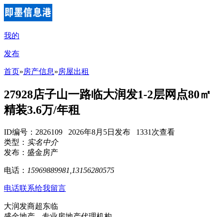
我的
发布
首页
»
房产信息
»
房屋出租
27928店子山一路临大润发1-2层网点80㎡
精装3.6万/年租
ID编号：2826109 2026年8月5日发布 1331次查看
类型：
实名中介
发布：盛金房产
电话：
15969889981,13156280575
电话联系
给我留言
大润发商超东临
盛金地产---专业房地产代理机构