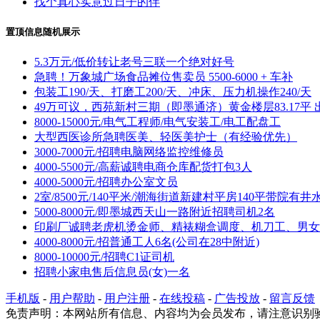
找个真心实意过日子的伴
置顶信息随机展示
5.3万元/低价转让老号三联一个绝对好号
急聘！万象城广场食品摊位售卖员 5500-6000 + 车补
包装工190/天、打磨工200/天、冲床、压力机操作240/天
49万可议，西苑新村三期（即墨通济）黄金楼层83.17平 
8000-15000元/电气工程师/电气安装工/电工配盘工
大型西医诊所急聘医美、轻医美护士（有经验优先）
3000-7000元/招聘电脑网络监控维修员
4000-5500元/高薪诚聘电商仓库配货打包3人
4000-5000元/招聘办公室文员
2室/8500元/140平米/潮海街道新建村平房140平带院有井
5000-8000元/即墨城西天山一路附近招聘司机2名
印刷厂诚聘老虎机烫金师、精裱糊盒调度、机刀工、男女
4000-8000元/招普通工人6名(公司在28中附近)
8000-10000元/招聘C1证司机
招聘小家电售后信息员(女)一名
手机版
-
用户帮助
-
用户注册
-
在线投稿
-
广告投放
-
留言反馈
免责声明：本网站所有信息、内容均为会员发布，请注意识别