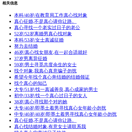
相关信息
本科/40岁/在教育局工作真心找对象
真心征婚,不是真心请你让路。
真心寻找一个老实过日子的老公
52岁/52岁离婚男真心找对象
本科/53岁/女士真诚征婚
努力去结婚
46岁/真心找女朋友,在一起合适就好
37岁男离异征婚
59岁/男士寻觅共度余生的女士
找个对象,我真心真意骗子勿扰
希望今年找个真心奔结婚的结婚领证
找个真心的知己
大专/51岁/找一真诚善良,真心成家的男士
初中/33岁/找一个真心过日子的女人
38岁/真心寻找那个对的她
大专/40岁/即墨土着男寻找真心女年龄小勿扰
中专/40岁/40岁/即墨土着男寻找真心女年龄小勿扰
真心征婚,不是真心请你让路。
真心找结婚对象,有意女士请联系我