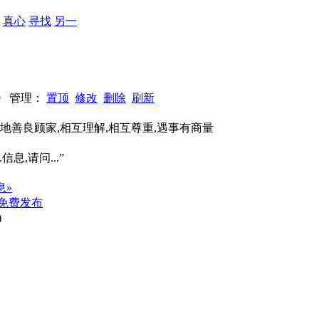
：
真心
寻找
另一
939 管理：
置顶
修改
删除
刷新
半心地善良顾家,相互理解,相互尊重,遇事有商量
信息,请问...”
息»
免费发布
)