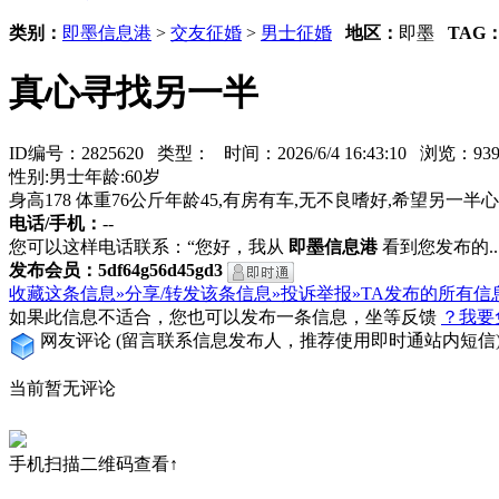
类别：
即墨信息港
>
交友征婚
>
男士征婚
地区：
即墨
TAG
真心寻找另一半
ID编号：2825620 类型：
时间：2026/6/4 16:43:10 浏览：
性别:男士年龄:60岁
身高178 体重76公斤年龄45,有房有车,无不良嗜好,希望另一
电话/手机：
--
您可以这样电话联系：“您好，我从
即墨信息港
看到您发布的...
发布会员：5df64g56d45gd3
收藏这条信息»
分享/转发该条信息»
投诉举报»
TA发布的所有信
如果此信息不适合，您也可以发布一条信息，坐等反馈
？我要
网友评论
(留言联系信息发布人，推荐使用即时通站内短信
当前暂无评论
手机扫描二维码查看↑