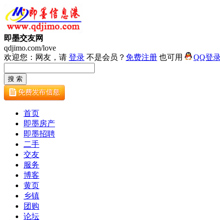
即墨交友网
qdjimo.com/love
欢迎您：网友，请
登录
不是会员？
免费注册
也可用
QQ登
首页
即墨房产
即墨招聘
二手
交友
服务
博客
黄页
乡镇
团购
论坛