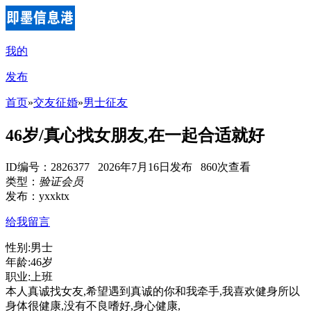
我的
发布
首页
»
交友征婚
»
男士征友
46岁/真心找女朋友,在一起合适就好
ID编号：2826377 2026年7月16日发布 860次查看
类型：
验证会员
发布：yxxktx
给我留言
性别:男士
年龄:46岁
职业:上班
本人真诚找女友,希望遇到真诚的你和我牵手,我喜欢健身所以
身体很健康,没有不良嗜好,身心健康,