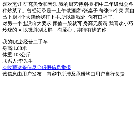
喜欢烹饪 研究美食和音乐,我的厨艺特别棒 初中二年级就会各
种炒菜了。曾经记录是一上午做酒席5张桌子 每张16个菜 我自
己下厨 4个大姨给我打下手,所以跟我处_你有口福了。
对另一半也没啥大要求 颜值一般就可 身高无所谓 我喜欢小巧
玲珑的 可以微胖别太胖，有爱心，期待有缘的你。
我的职业:经营二手车
身高:1.88米
体重:103公斤
联系人:李先生
☆收藏这条信息
◇虚假信息举报
该信息由用户发布，内容中所涉及承诺均由用户自行负责