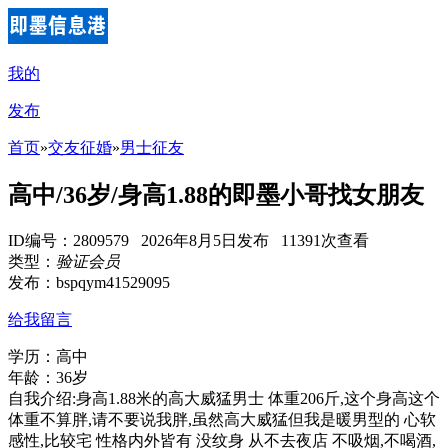
我的
发布
首页
»
交友征婚
»
男士征友
高中/36岁/身高1.88的即墨小哥找女朋友
ID编号：2809579 2026年8月5日发布 11391次查看
类型：
验证会员
发布：bspqym41529095
给我留言
学历：高中
年龄：36岁
自我介绍:身高1.88米的高大威猛男士 体重206斤,这个身高这个
体重不算胖,请不要说我胖,虽然高大威猛但我是暖男型的 心软
感性,比较宅 性格内外皆有 没纹身 从不去夜店 不吸烟,不喝酒,