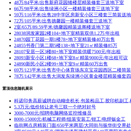
48万/84平米/出售新府花园矮楼层精装修套三送地下室
66万/98平米/出售绿洲小区一楼精装修套三送地下室
59万/116平米/出售28中学区房新安小区三楼套三简装送
72万/105平米/出售德馨园一楼精装修套三送地下
2室/65万/89.59平米/德馨园精装送阁楼送地下室
28038润发家园2楼104+地下室精装双供1.2万/年出租
24870园丁花园一期1楼78+地下室精装修40万出售
24855书香门第二期5楼138+地下室21㎡精装修85万
28107安居一区3楼80+地下室精装供暖7500元/年出租
28093新安小区1楼68+地下室8㎡精装9000元/年出租可议
24890新民小区2楼99+地下室9㎡精装60万出售
69万/123平米/出售市中心体育场东京宝花园西区二楼简
78万/142平米/出售大润发东绿洲小区黄金楼层精装修套
置顶信息随机展示
科诺印务高薪诚聘自动糊盒机长,包装检品工,胶印机副工,
5.3万元/低价转让老号三联一个绝对好号
3000-7000元/招聘电脑网络监控维修员
8000-15000元/机械工程师/组装安装工/钳工/电焊钣金工
临街网点房精装门面/650平米两层/大同街与振华街交界处