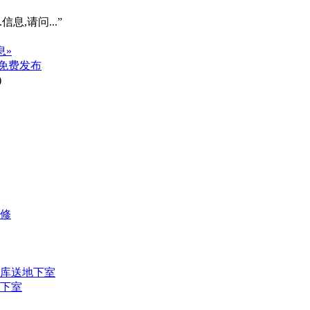
信息,请问...”
息»
免费发布
)
装修
车库送地下室
地下室