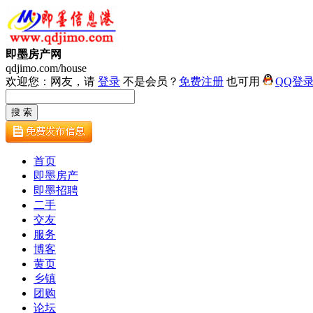
即墨房产网
qdjimo.com/house
欢迎您：网友，请
登录
不是会员？
免费注册
也可用
QQ登
首页
即墨房产
即墨招聘
二手
交友
服务
博客
黄页
乡镇
团购
论坛