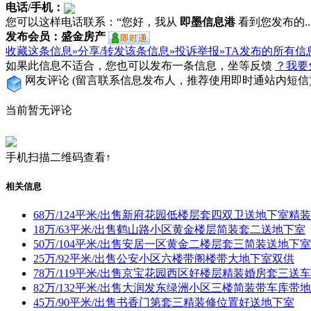
电话/手机：
您可以这样电话联系：“您好，我从
即墨信息港
看到您发布的...
发布会员：盛金房产
收藏这条信息»
分享/转发该条信息»
投诉举报»
TA发布的所有信
如果此信息不适合，您也可以发布一条信息，坐等反馈
？我要
网友评论
(留言联系信息发布人，推荐使用即时通站内短信
当前暂无评论
手机扫描二维码查看↑
相关信息
68万/124平米/出售新府花园低楼层套四双卫送地下室精
18万/63平米/出售鹤山路小区黄金楼层简装套二送地下室
50万/104平米/出售安居一区黄金二楼层套三简装送地下室
25万/92平米/出售公安小区六楼带阁楼带大地下室双供
78万/119平米/出售京宝花园西区好楼层精装婚房套三送
82万/132平米/出售大润发东绿洲小区三楼简装带车库带
45万/90平米/出售书香门第套三精装修位置好送地下室