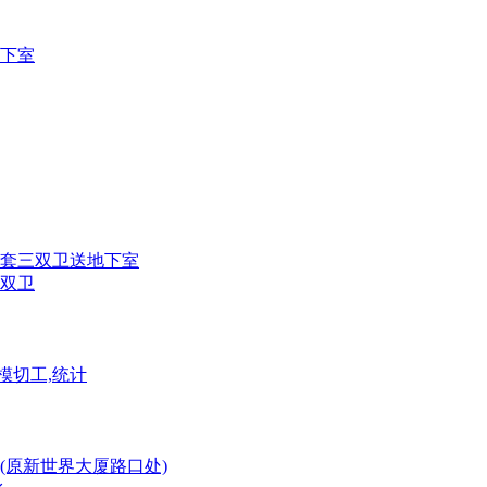
地下室
装套三双卫送地下室
四双卫
模切工,统计
(原新世界大厦路口处)