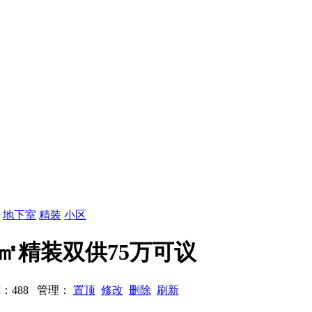
：
地下室
精装
小区
室5㎡精装双供75万可议
 浏览：488 管理：
置顶
修改
删除
刷新