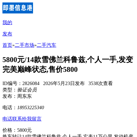
我的
发布
首页
»
二手市场
»
二手汽车
5800元/14款雪佛兰科鲁兹,个人一手,发变
完美巅峰状态,售价5800
ID编号：2826084 2026年5月23日发布 3538次查看
类型：
验证会员
发布：周东东
电话：
18953225340
电话联系
给我留言
价格：5800元
换车转让14款雪佛兰科鲁兹,个人一手,实表11万公里,发动机变