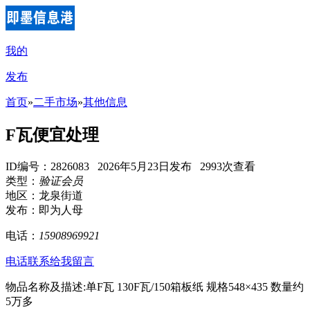
我的
发布
首页
»
二手市场
»
其他信息
F瓦便宜处理
ID编号：2826083 2026年5月23日发布 2993次查看
类型：
验证会员
地区：龙泉街道
发布：即为人母
电话：
15908969921
电话联系
给我留言
物品名称及描述:单F瓦 130F瓦/150箱板纸 规格548×435 数量约
5万多