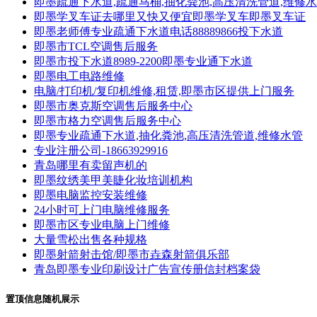
即墨疏通下水道,疏通马桶,抽化粪池,高压清洗管道,维修
即墨学叉车证去哪里又快又便宜即墨学叉车即墨叉车证
即墨老师傅专业疏通下水道电话88889866投下水道
即墨市TCL空调售后服务
即墨市投下水道8989-2200即墨专业通下水道
即墨电工电路维修
电脑/打印机/复印机维修,租赁,即墨市区提供上门服务
即墨市奥克斯空调售后服务中心
即墨市格力空调售后服务中心
即墨专业疏通下水道,抽化粪池,高压清洗管道,维修水管
专业注册公司-18663929916
青岛哪里有卖留声机的
即墨纹绣美甲美睫化妆培训机构
即墨电脑监控安装维修
24小时可上门电脑维修服务
即墨市区专业电脑上门维修
大量雪松出售各种规格
即墨射箭射击馆/即墨市垚森射箭俱乐部
青岛即墨专业印刷设计广告宣传册信封档案袋
置顶信息随机展示