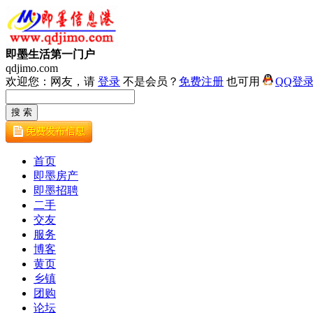
即墨生活第一门户
qdjimo.com
欢迎您：网友，请
登录
不是会员？
免费注册
也可用
QQ登
首页
即墨房产
即墨招聘
二手
交友
服务
博客
黄页
乡镇
团购
论坛