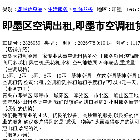
类别：
即墨信息港
>
生活服务
>
维修服务
地区：
即墨
TAG
即墨区空调出租,即墨市空调租赁
ID编号：2826059 类型：
时间：2026/7/8 0:10:14 浏览：1
【店铺介绍】
青岛大祺制冷是一家专业从事空调租赁的公司,服务项目:空调租赁
商用多联机,风管机,天花机,水机,空气能热泵,20年老店,重质量!
【空调规格】
1.5匹、2匹、3匹、5匹、10匹、壁挂空调、立式空调壁挂空调:1-
空调租赁:空调出租 ,空调租赁,长租短租季度租都可以,3元一天
【业务范围】
青岛市即墨区,即墨市、城阳区、李沧区、市北区、崂山区工地、
常年对外出租各类空调,我们以较好的进口品牌24小时服务新老
【我们的优势】
我们拥有专业的团队、优良的设备、高质量的服务,以良好的信
业的服务,确保客户得到的是“质优、物美”!从而赢得客户的
惠出租,欢迎咨询~
【服务承诺】