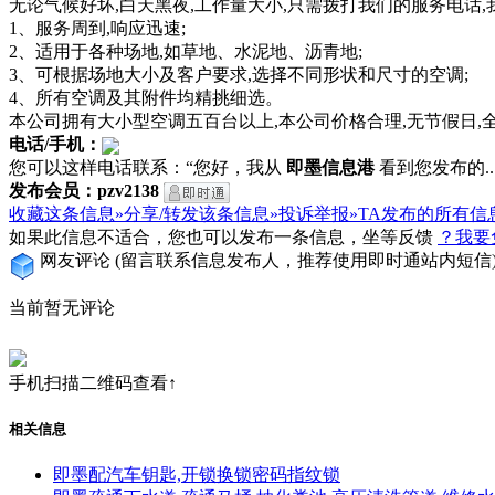
无论气候好坏,白天黑夜,工作量大小,只需拨打我们的服务电话
1、服务周到,响应迅速;
2、适用于各种场地,如草地、水泥地、沥青地;
3、可根据场地大小及客户要求,选择不同形状和尺寸的空调;
4、所有空调及其附件均精挑细选。
本公司拥有大小型空调五百台以上,本公司价格合理,无节假日,全
电话/手机：
您可以这样电话联系：“您好，我从
即墨信息港
看到您发布的...
发布会员：pzv2138
收藏这条信息»
分享/转发该条信息»
投诉举报»
TA发布的所有信
如果此信息不适合，您也可以发布一条信息，坐等反馈
？我要
网友评论
(留言联系信息发布人，推荐使用即时通站内短信
当前暂无评论
手机扫描二维码查看↑
相关信息
即墨配汽车钥匙,开锁换锁密码指纹锁