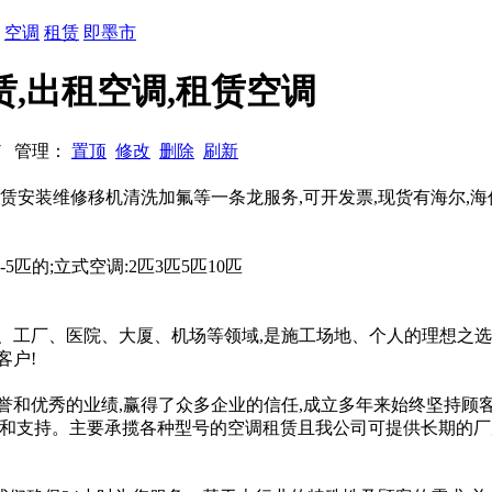
：
空调
租赁
即墨市
,出租空调,租赁空调
117 管理：
置顶
修改
删除
刷新
安装维修移机清洗加氟等一条龙服务,可开发票,现货有海尔,海信,
5匹的;立式空调:2匹3匹5匹10匹
。
工厂、医院、大厦、机场等领域,是施工场地、个人的理想之选。优
客户!
誉和优秀的业绩,赢得了众多企业的信任,成立多年来始终坚持顾
认可和支持。主要承揽各种型号的空调租赁且我公司可提供长期的厂