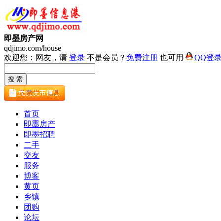
即墨房产网
qdjimo.com/house
欢迎您：网友，请
登录
不是会员？
免费注册
也可用
QQ登
首页
即墨房产
即墨招聘
二手
交友
服务
博客
黄页
乡镇
团购
论坛