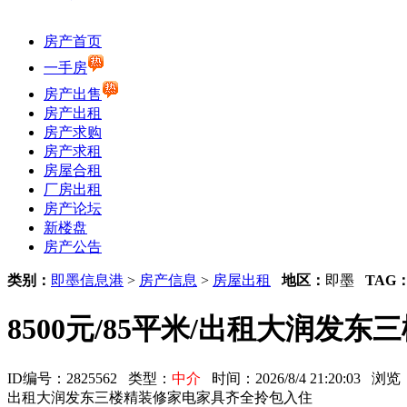
房产首页
一手房
房产出售
房产出租
房产求购
房产求租
房屋合租
厂房出租
房产论坛
新楼盘
房产公告
类别：
即墨信息港
>
房产信息
>
房屋出租
地区：
即墨
TAG
8500元/85平米/出租大润
ID编号：2825562 类型：
中介
时间：2026/8/4 21:20:03 浏
出租大润发东三楼精装修家电家具齐全拎包入住