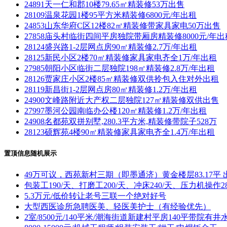
24891天一仁和郡10楼79.65㎡精装修53万出售
28109温泉花园1楼95平方米精装修6800元/年出租
24853山东华府C区12楼82㎡精装修带家具家电50万出售
27858庙头村临街四间平房独院带厢房精装修8000元/年出
28124盛兴路1-2层网点房90㎡精装修2.7万/年出租
28125新民小区2楼70㎡精装修家具家电齐全1万/年出租
27985朝阳小区临街二层独院198㎡精装修2.8万/年出租
28126贾家庄小区2楼85㎡精装修双供拎包入住对外出租
28119新昌街1-2层网点房80㎡精装修1.2万/年出租
24900文峰路附近大产权二层独院127㎡精装修双供出售
27997墨河公园南临办公楼120㎡精装修1.2万/年出租
24908名都苑双拼别墅,280.3平方米,精装修带院子528万
28123硕辉苑4楼90㎡精装修家具家电齐全1.4万/年出租
置顶信息随机展示
49万可议，西苑新村三期（即墨通济）黄金楼层83.17平 
包装工190/天、打磨工200/天、冲床240/天、压力机操作28
5.3万元/低价转让老号三联一个绝对好号
大型西医诊所急聘医美、轻医美护士（有经验优先）
2室/8500元/140平米/潮海街道新建村平房140平带院有井