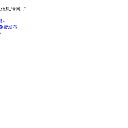
信息,请问...”
息»
免费发布
)