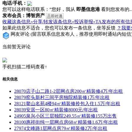
电话/手机：
您可以这样电话联系：“您好，我从
即墨信息港
看到您发布的...
发布会员：博智房产
收藏这条信息»
分享/转发该条信息»
投诉举报»
TA发布的所有信
如果此信息不适合，您也可以发布一条信息，坐等反馈
？我要
网友评论
(留言联系信息发布人，推荐使用即时通站内短信
当前暂无评论
手机扫描二维码查看↑
相关信息
28070店子山二路1-2层网点房200㎡精装修4万/年出租
28079窑头新村三间平房独院精装修1万/年出租
28121鳌山名苑4楼94㎡精装修拎包入住1.5万/年出租
28039安居一区80㎡精装修8000元/年出租
24905泉兴小区三层独院249.55㎡精装修155万出售
28100惠祥街纯一层网点房68㎡精装修1.6万/年出租
27974文峰路1层网点房79㎡精装修2万/年出租