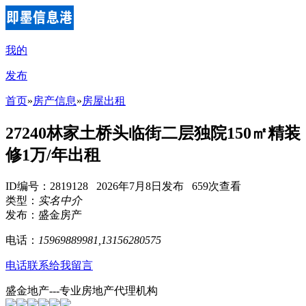
我的
发布
首页
»
房产信息
»
房屋出租
27240林家土桥头临街二层独院150㎡精装
修1万/年出租
ID编号：2819128 2026年7月8日发布 659次查看
类型：
实名中介
发布：盛金房产
电话：
15969889981,13156280575
电话联系
给我留言
盛金地产---专业房地产代理机构