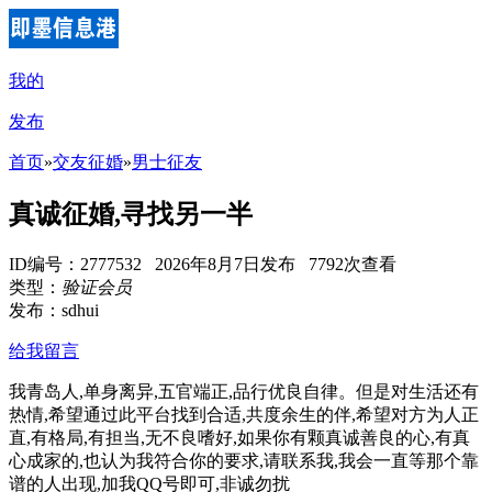
我的
发布
首页
»
交友征婚
»
男士征友
真诚征婚,寻找另一半
ID编号：2777532 2026年8月7日发布 7792次查看
类型：
验证会员
发布：sdhui
给我留言
我青岛人,单身离异,五官端正,品行优良自律。但是对生活还有
热情,希望通过此平台找到合适,共度余生的伴,希望对方为人正
直,有格局,有担当,无不良嗜好,如果你有颗真诚善良的心,有真
心成家的,也认为我符合你的要求,请联系我,我会一直等那个靠
谱的人出现,加我QQ号即可,非诚勿扰