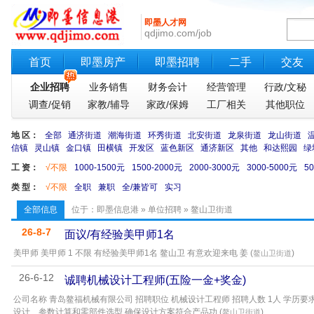
即墨人才网
qdjimo.com/job
首页
即墨房产
即墨招聘
二手
交友
企业招聘
业务销售
财务会计
经营管理
行政/文秘
调查/促销
家教/辅导
家政/保姆
工厂相关
其他职位
地 区：
全部
通济街道
潮海街道
环秀街道
北安街道
龙泉街道
龙山街道
信镇
灵山镇
金口镇
田横镇
开发区
蓝色新区
通济新区
其他
和达熙园
绿
工 资：
√不限
1000-1500元
1500-2000元
2000-3000元
3000-5000元
5
类 型：
√不限
全职
兼职
全/兼皆可
实习
全部信息
位于：
即墨信息港
»
单位招聘
» 鳌山卫街道
26-8-7
面议/有经验美甲师1名
美甲师 美甲师 1 不限 有经验美甲师1名 鳌山卫 有意欢迎来电 姜 (
)
鳌山卫街道
26-6-12
诚聘机械设计工程师(五险一金+奖金)
公司名称 青岛鳌福机械有限公司 招聘职位 机械设计工程师 招聘人数 1人 学历要
设计、参数计算和零部件选型,确保设计方案符合产品功 (
)
鳌山卫街道