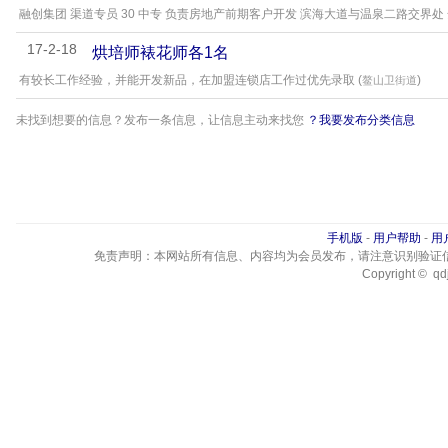
融创集团 渠道专员 30 中专 负责房地产前期客户开发 滨海大道与温泉二路交界处 
17-2-18
烘培师裱花师各1名
有较长工作经验，并能开发新品，在加盟连锁店工作过优先录取 (
)
鳌山卫街道
未找到想要的信息？发布一条信息，让信息主动来找您
？我要发布分类信息
手机版
-
用户帮助
-
用
免责声明：本网站所有信息、内容均为会员发布，请注意识别验证
Copyright © qdj