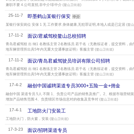
兼职不要 4.公司直招,非中介!非中介 (
)
鳌山卫街道
25-11-7
即墨鹤山某银行保安
中介
某银行保安岗位 安保 1 无 工作要求 身体健康,无犯罪证明,本地人或是已定居 (
鳌山
17-11-2
面议/君威驾校鳌山总校招聘
青岛君威驾校 出 纳1 名教练主管 2名教练员 若干名（无教练证者，提交资料，
地车辆管理所出具5年内无重大交通事故证明）客服主管 (
)
鳌山卫街道
17-11-2
面议/青岛君威驾驶员培训有限公司招聘
青岛君威驾校 出 纳1 名教练主管 2名教练员 若干名（无教练证者，提交资料，
地车辆管理所出具5年内无重大交通事故证明）客服主管 (
)
鳌山卫街道
17-4-2
融创中国诚聘渠道专员3000+五险一金+佣金
融创中国 渠道专员 5人 不限 1、负责公司产品的销售及推广。2、根据市场营
增加产品销售范围 4、负责辖区市场信息对的收集及竞争对 (
)
鳌山卫街道
17-4-1
工地防火门安装工
工地防火门，防火窗，安装 (
)
鳌山卫街道
17-3-23
面议/招聘渠道专员