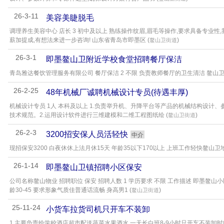
26-3-11
美容美睫脱毛
调理养生美容中心 店长 3 初中及以上 熟练操作纹眉,眉毛等操作,要求具备专业性
薪加提成,有想法来进一步咨询! 山东省青岛市即墨区 (
)
鳌山卫街道
26-3-1
即墨鳌山卫附近学校食堂招聘餐厅保洁
青岛雅达餐饮管理服务有限公司 餐厅保洁 2 不限 负责教师餐厅的卫生清洁 鳌山卫十九中 
26-2-25
48年机械厂诚聘机械设计专员(待遇丰厚)
机械设计专员 1人 本科及以上 1.负责举升机、升降平台等产品的机械结构设计
技术规范。2.运用设计软件进行三维建模和二维工程图纸绘 (
)
鳌山卫街道
26-2-3
3200招安保人员活轻快
中介
现招保安3200 白夜休休上法月休15天 年龄35以下170以上 上班工作轻快鳌山卫地
26-1-14
即墨鳌山卫镇招聘小区保安
公司名称鳌山物业 招聘职位 保安 招聘人数 1 学历要求 不限 工作描述 即墨鳌
龄30-45 要求形象气质佳普通话流畅 身高男1 (
)
鳌山卫街道
25-11-24
小货车拉货司机只开车不装卸
1.主要负责给学校酒店超市配送蔬菜水果酒水,一天长白班8-9小时只开车不装卸时间