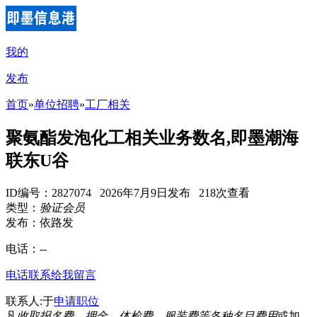
我的
发布
首页
»
单位招聘
»
工厂相关
聚氨酯发泡化工相关业务数名,即墨潮海
联东U谷
ID编号：2827074 2026年7月9日发布 218次查看
类型：
验证会员
发布：依路发
电话：
--
电话联系
给我留言
联系人:于
申请职位
凡
收取报名费、押金、体检费、服装费等各种名目费用
或加