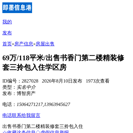
我的
发布
首页
»
房产信息
»
房屋出售
69万/118平米/出售书香门第二楼精装修
套三拎包入住学区房
ID编号：2827028 2026年8月10日发布 1973次查看
类型：
实名中介
发布：博智房产
电话：
15064271217,13963945627
电话联系
给我留言
出售书香门第二楼精装修套三拎包入住
☆收藏这条信息
◇虚假信息举报