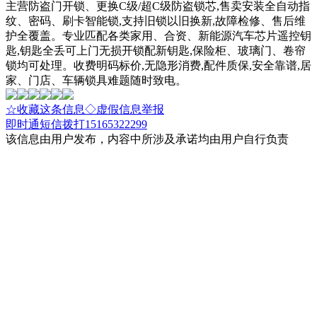
主营防盗门开锁、更换C级/超C级防盗锁芯,售卖安装全自动指
纹、密码、刷卡智能锁,支持旧锁以旧换新,故障检修、售后维
护全覆盖。专业匹配各类家用、合资、新能源汽车芯片遥控钥
匙,钥匙全丢可上门无损开锁配新钥匙,保险柜、玻璃门、卷帘
锁均可处理。收费明码标价,无隐形消费,配件质保,安全靠谱,居
家、门店、车辆锁具难题随时致电。
☆收藏这条信息
◇虚假信息举报
即时通
短信
拨打15165322299
该信息由用户发布，内容中所涉及承诺均由用户自行负责