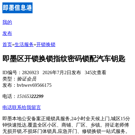
我的
发布
首页
»
生活服务
»
开锁换锁
即墨区开锁换锁指纹密码锁配汽车钥匙
ID编号：2826923 2026年7月2日发布 345次查看
类型：
验证会员
发布：bvbwev69566175
电话：
151653
22299
电话联系
给我留言
即墨本地公安备案正规锁具服务,24小时全天候上门,城区15分
钟快速抵达,覆盖全区小区、商铺、厂区、乡镇。持证老师傅
无损开锁,不损坏门体锁具,应急开门、修锁换锁一站式服务。