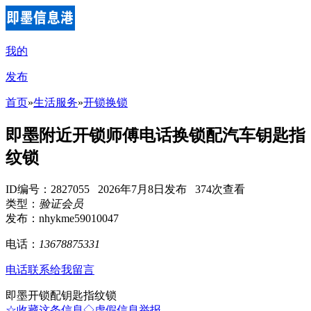
我的
发布
首页
»
生活服务
»
开锁换锁
即墨附近开锁师傅电话换锁配汽车钥匙指
纹锁
ID编号：2827055 2026年7月8日发布 374次查看
类型：
验证会员
发布：nhykme59010047
电话：
13678875331
电话联系
给我留言
即墨开锁配钥匙指纹锁
☆收藏这条信息
◇虚假信息举报