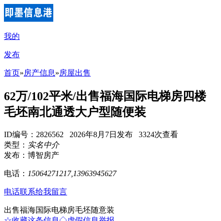
我的
发布
首页
»
房产信息
»
房屋出售
62万/102平米/出售福海国际电梯房四楼
毛坯南北通透大户型随便装
ID编号：2826562 2026年8月7日发布 3324次查看
类型：
实名中介
发布：博智房产
电话：
15064271217,13963945627
电话联系
给我留言
出售福海国际电梯房毛坯随意装
☆收藏这条信息
◇虚假信息举报