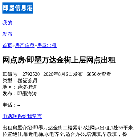
我的
发布
首页
»
房产信息
»
房屋出租
网点房/即墨万达金街上层网点出租
ID编号：2792520 2026年8月6日发布 6856次查看
类型：
验证会员
地区：通济街道
发布：即墨海涛
电话：
--
电话联系
给我留言
出租房屋介绍:即墨万达金街二楼紧邻2处网点出租,1处55平米,
位置绝佳,靠近电梯,水电齐全,适合办公,培训班,早教班，餐