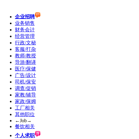
企业招聘
业务销售
财务会计
经营管理
行政/文秘
客服/打杂
教师/教授
导游/翻译
医疗/保健
广告/设计
司机/保安
调查/促销
家教/辅导
家政/保姆
工厂相关
其他职位
←Job→
餐饮相关
个人求职