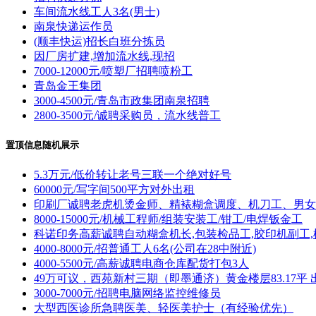
车间流水线工人3名(男士)
南泉快递运作员
(顺丰快运)招长白班分拣员
因厂房扩建,增加流水线,现招
7000-12000元/喷塑厂招聘喷粉工
青岛金王集团
3000-4500元/青岛市政集团南泉招聘
2800-3500元/诚聘采购员，流水线普工
置顶信息随机展示
5.3万元/低价转让老号三联一个绝对好号
60000元/写字间500平方对外出租
印刷厂诚聘老虎机烫金师、精裱糊盒调度、机刀工、男女
8000-15000元/机械工程师/组装安装工/钳工/电焊钣金工
科诺印务高薪诚聘自动糊盒机长,包装检品工,胶印机副工,
4000-8000元/招普通工人6名(公司在28中附近)
4000-5500元/高薪诚聘电商仓库配货打包3人
49万可议，西苑新村三期（即墨通济）黄金楼层83.17平 
3000-7000元/招聘电脑网络监控维修员
大型西医诊所急聘医美、轻医美护士（有经验优先）