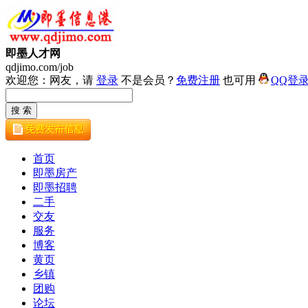
即墨人才网
qdjimo.com/job
欢迎您：网友，请
登录
不是会员？
免费注册
也可用
QQ登
首页
即墨房产
即墨招聘
二手
交友
服务
博客
黄页
乡镇
团购
论坛