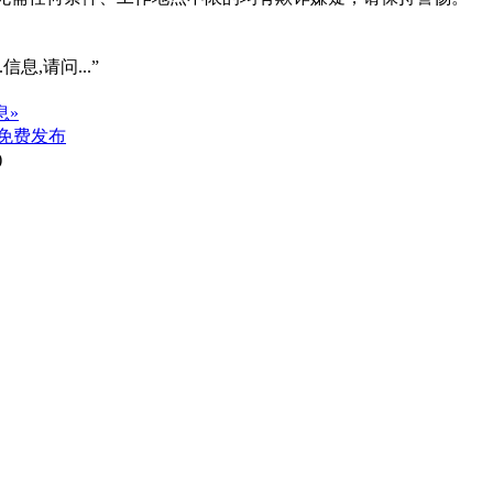
信息,请问...”
息»
免费发布
)