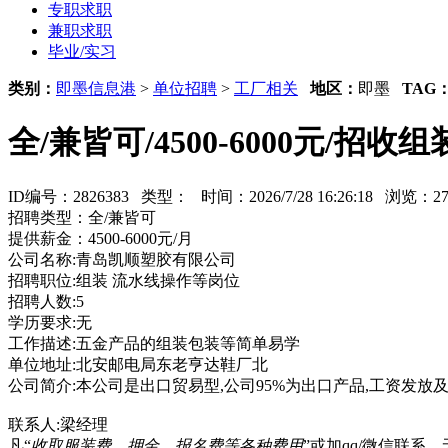
专职求职
兼职求职
毕业/实习
类别：
即墨信息港
>
单位招聘
>
工厂相关
地区：
即墨
TAG
全/兼皆可/4500-6000元/
ID编号：2826383 类型：
时间：2026/7/28 16:26:18 浏览：
招聘类型：全/兼皆可
提供薪金：4500-6000元/月
公司名称:青岛凯顺塑胶有限公司
招聘职位:组装 流水线操作等岗位
招聘人数:5
学历要求:无
工作描述:五金产品的组装包装等简单易学
单位地址:北安邮电局东老亨达鞋厂北
公司简介:本公司是出口贸易型,公司95%为出口产品,工资发放
联系人:梁经理
凡“
收取服装费、押金、报名费等各种费用
”或加qq/微信联