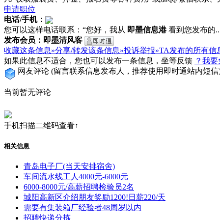
申请职位
电话/手机：
您可以这样电话联系：“您好，我从
即墨信息港
看到您发布的...
发布会员：即墨清风客
收藏这条信息»
分享/转发该条信息»
投诉举报»
TA发布的所有信
如果此信息不适合，您也可以发布一条信息，坐等反馈
？我要
网友评论
(留言联系信息发布人，推荐使用即时通站内短信
当前暂无评论
手机扫描二维码查看↑
相关信息
青岛电子厂(当天安排宿舍)
车间流水线工人4000元-6000元
6000-8000元/高薪招聘检验员2名
城阳高新区介绍朋友奖励1200!日薪220/天
需要有集装箱厂经验者48周岁以内
招聘快递分拣