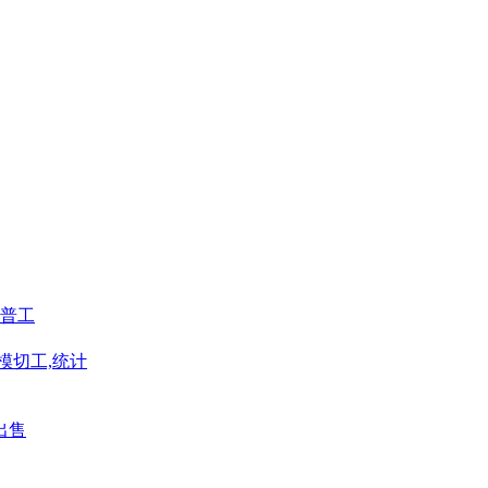
普工
模切工,统计
出售