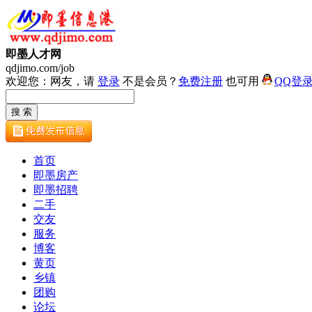
即墨人才网
qdjimo.com/job
欢迎您：网友，请
登录
不是会员？
免费注册
也可用
QQ登
首页
即墨房产
即墨招聘
二手
交友
服务
博客
黄页
乡镇
团购
论坛