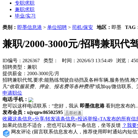
专职求职
兼职求职
毕业/实习
类别：
即墨信息港
>
单位招聘
>
司机/保安
地区：
即墨
TAG
兼职/2000-3000元/招聘兼职代
ID编号：2826367 类型：
时间：2026/6/3 13:54:49 浏览：
招聘类型：兼职
提供薪金：2000-3000元/月
招聘兼职代驾,要求:能熟练驾驶自动挡及各种车辆,服务热情,晚7
凡“
收取服装费、押金、报名费等各种费用
”或加qq/微信联
申请职位
电话/手机：
您可以这样电话联系：“您好，我从
即墨信息港
看到您发布的...
发布会员：ujyqpw86502595
收藏这条信息»
分享/转发该条信息»
投诉举报»
TA发布的所有信
如果此信息不适合，您也可以发布一条信息，坐等反馈
？我要
网友评论
(留言联系信息发布人，推荐使用即时通站内短信