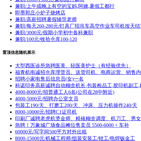
兼职/上午或晚上有空的宝妈,阿姨,暑假工都行
即墨郭庄小炉子烧烤店
兼职/高薪招聘暑假辅导老师
兼职/每天260-280元/灯具厂招吊车高空作业车司机按天结
兼职/3000元/假期小学初中各科兼职
兼职/100元/收拾仓库100-120
置顶信息随机展示
大型西医诊所急聘医美、轻医美护士（有经验优先）
福青机电诚招仓库理货员、送货司机、电商运营、销售内
招聘小家电售后信息员(女)一名
科诺印务高薪诚聘自动糊盒机长,包装检品工,胶印机副工,
4000-8000元/招普通工人6名(公司在28中附近)
4000-5000元/招聘办公室文员
包装工190/天、打磨工200/天、冲床、压力机操作240/天
8000-10000元/招聘C1证司机
印刷厂诚聘老虎机烫金师、精裱糊盒调度、机刀工、男女
急聘！万象城广场食品摊位售卖员 5500-6000 + 车补
60000元/写字间500平方对外出租
8000-15000元/机械工程师/组装安装工/钳工/电焊钣金工