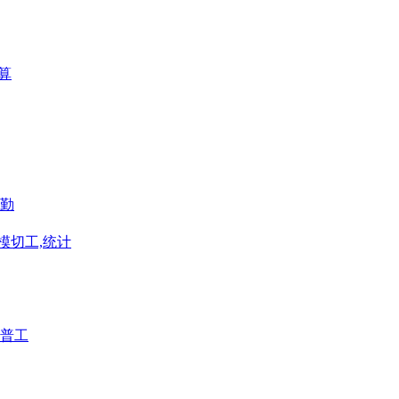
算
勤
模切工,统计
普工