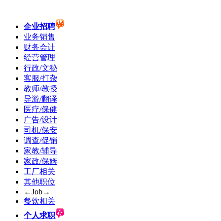
企业招聘
业务销售
财务会计
经营管理
行政/文秘
客服/打杂
教师/教授
导游/翻译
医疗/保健
广告/设计
司机/保安
调查/促销
家教/辅导
家政/保姆
工厂相关
其他职位
←Job→
餐饮相关
个人求职