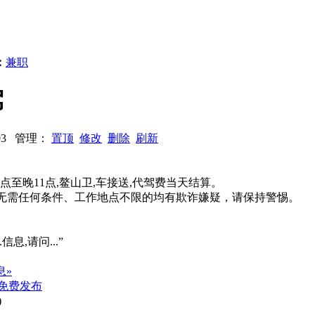
：
兼职
驾
4503 管理：
置顶
修改
删除
刷新
点至晚11点,鳌山卫,车接送,代驾费当天结算。
系、无需任何条件、工作地点不限的均有欺诈嫌疑，请保持警惕。
信息,请问...”
息»
免费发布
)