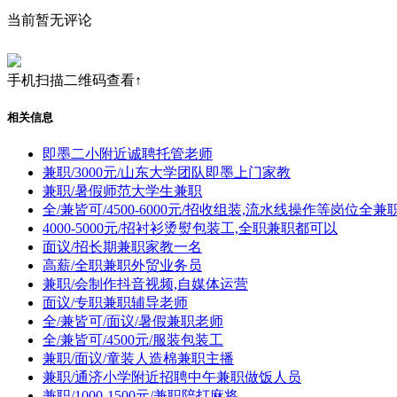
当前暂无评论
手机扫描二维码查看↑
相关信息
即墨二小附近诚聘托管老师
兼职/3000元/山东大学团队即墨上门家教
兼职/暑假师范大学生兼职
全/兼皆可/4500-6000元/招收组装,流水线操作等岗位全
4000-5000元/招衬衫烫熨包装工,全职兼职都可以
面议/招长期兼职家教一名
高薪/全职兼职外贸业务员
兼职/会制作抖音视频,自媒体运营
面议/专职兼职辅导老师
全/兼皆可/面议/暑假兼职老师
全/兼皆可/4500元/服装包装工
兼职/面议/童装人造棉兼职主播
兼职/通济小学附近招聘中午兼职做饭人员
兼职/1000-1500元/兼职陪打麻将