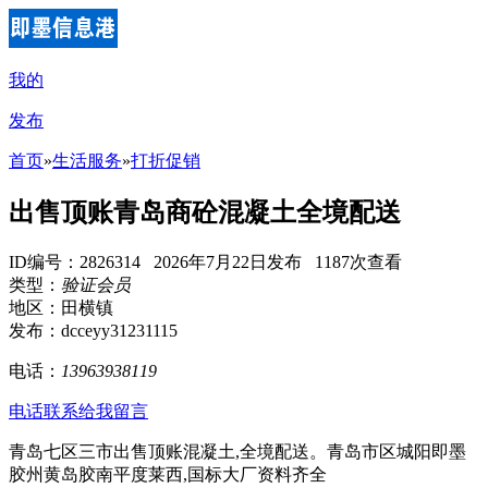
我的
发布
首页
»
生活服务
»
打折促销
出售顶账青岛商砼混凝土全境配送
ID编号：2826314 2026年7月22日发布 1187次查看
类型：
验证会员
地区：田横镇
发布：dcceyy31231115
电话：
13963938119
电话联系
给我留言
青岛七区三市出售顶账混凝土,全境配送。青岛市区城阳即墨
胶州黄岛胶南平度莱西,国标大厂资料齐全