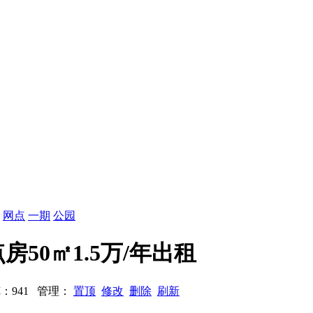
：
网点
一期
公园
房50㎡1.5万/年出租
 浏览：941 管理：
置顶
修改
删除
刷新