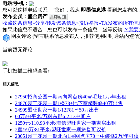
电话/手机：
您可以这样电话联系：“您好，我从
即墨信息港
看到您发布的...
发布会员：盛金房产
收藏这条信息»
分享/转发该条信息»
投诉举报»
TA发布的所有信
如果此信息不适合，您也可以发布一条信息，坐等反馈
？我要
网友评论
(留言联系信息发布人，推荐使用即时通站内短信
当前暂无评论
手机扫描二维码查看↑
相关信息
27950招商公园一期南向网点房40㎡毛坯1万/年出租
24870园丁花园一期1楼78+地下室精装修40万出售
24909盟旺世家一期1/12F81㎡59万出售
60万/93平米/万科东郡6-2-13中间户
1250元/110.93平米/海信盟旺世家一期吉房出租
2室/59万/81平米/盟旺世家一期急售可议价
28051园丁花园一期北向1层网点房78㎡中装修2万/年可议