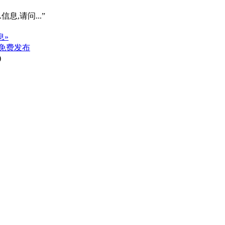
信息,请问...”
息»
免费发布
)