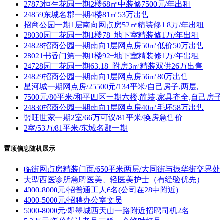
27873恒生花园一期2楼68㎡中装修7500元/年出租
24859东城名郡一期4楼81㎡53万出售
招商公园一期1层南向网点房52㎡精装修1.8万/年出租
28030园丁花园一期1楼78+地下室精装修1万/年出租
24828招商公园一期南向1层网点房50㎡低价50万出售
28021书香门第一期1楼92+地下室精装修1万/年出租
24728园丁花园一期63.18+附房3㎡精装双供26万出售
24829招商公园一期南向1层网点房56㎡80万出售
星河城一期网点房/25500元/134平米/自己房子,两层,
7500元/80平米/和平四区一期六楼,简装,家具齐全,自己房
24830招商公园一期南向1层网点房40㎡毛坯58万出售
盟旺世家一期2室/66万可议/81平米/换房急售价
2室/53万/81平米/东城名郡一期
置顶信息随机展示
临街网点房精装门面/650平米两层/大同街与振华街交界处
大型西医诊所急聘医美、轻医美护士（有经验优先）
4000-8000元/招普通工人6名(公司在28中附近)
4000-5000元/招聘办公室文员
5000-8000元/即墨城西天山一路附近招聘司机2名