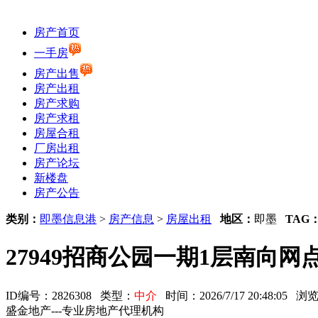
房产首页
一手房
房产出售
房产出租
房产求购
房产求租
房屋合租
厂房出租
房产论坛
新楼盘
房产公告
类别：
即墨信息港
>
房产信息
>
房屋出租
地区：
即墨
TAG
27949招商公园一期1层南向网点
ID编号：2826308 类型：
中介
时间：2026/7/17 20:48:05
盛金地产---专业房地产代理机构