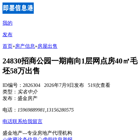
我的
发布
首页
»
房产信息
»
房屋出售
24830招商公园一期南向1层网点房40㎡毛
坯58万出售
ID编号：2826304 2026年7月9日发布 519次查看
类型：
实名中介
发布：盛金房产
电话：
15969889981,13156280575
电话联系
给我留言
盛金地产---专业房地产代理机构
☆收藏这条信息
◇虚假信息举报