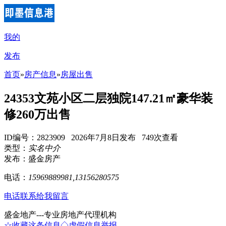
我的
发布
首页
»
房产信息
»
房屋出售
24353文苑小区二层独院147.21㎡豪华装
修260万出售
ID编号：2823909 2026年7月8日发布 749次查看
类型：
实名中介
发布：盛金房产
电话：
15969889981,13156280575
电话联系
给我留言
盛金地产---专业房地产代理机构
☆收藏这条信息
◇虚假信息举报