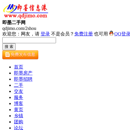
即墨二手网
qdjimo.com/2shou
欢迎您：网友，请
登录
不是会员？
免费注册
也可用
QQ登
首页
即墨房产
即墨招聘
二手
交友
服务
博客
黄页
乡镇
团购
论坛