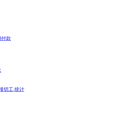
期付款
水
模切工,统计