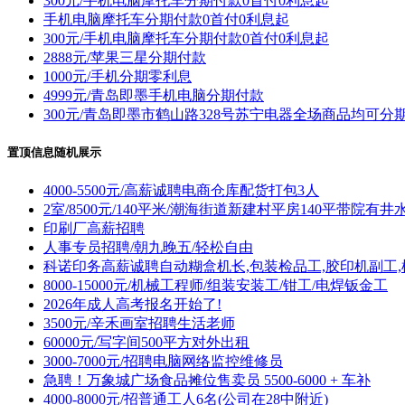
300元/手机电脑摩托车分期付款0首付0利息起
手机电脑摩托车分期付款0首付0利息起
300元/手机电脑摩托车分期付款0首付0利息起
2888元/苹果三星分期付款
1000元/手机分期零利息
4999元/青岛即墨手机电脑分期付款
300元/青岛即墨市鹤山路328号苏宁电器全场商品均可分
置顶信息随机展示
4000-5500元/高薪诚聘电商仓库配货打包3人
2室/8500元/140平米/潮海街道新建村平房140平带院有井
印刷厂高薪招聘
人事专员招聘/朝九晚五/轻松自由
科诺印务高薪诚聘自动糊盒机长,包装检品工,胶印机副工,
8000-15000元/机械工程师/组装安装工/钳工/电焊钣金工
2026年成人高考报名开始了!
3500元/辛禾画室招聘生活老师
60000元/写字间500平方对外出租
3000-7000元/招聘电脑网络监控维修员
急聘！万象城广场食品摊位售卖员 5500-6000 + 车补
4000-8000元/招普通工人6名(公司在28中附近)