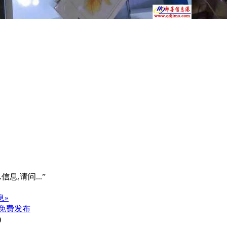
信息,请问...”
息»
免费发布
)