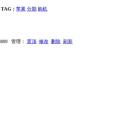
TAG：
苹果
分期
购机
15889 管理：
置顶
修改
删除
刷新