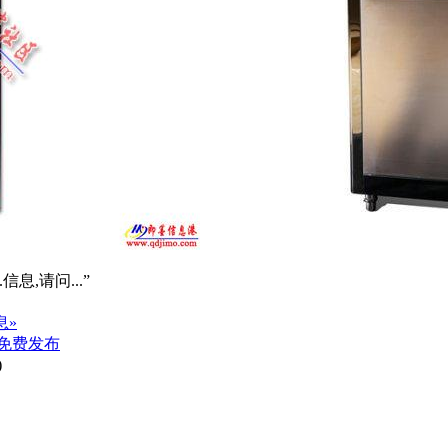
信息,请问...”
息»
免费发布
)