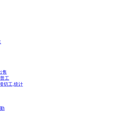
水
出售
普工
模切工,统计
勤