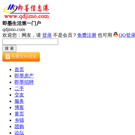
即墨生活第一门户
qdjimo.com
欢迎您：网友，请
登录
不是会员？
免费注册
也可用
QQ登
首页
即墨房产
即墨招聘
二手
交友
服务
博客
黄页
乡镇
团购
论坛