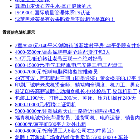
舞旗山麦饭石养生水-真正健康的水
ISO9001,国际质量管理体系TS认证
沈梦黑发茶是有效果吗看后不敢相信是真的！
置顶信息随机展示
2室/8500元/140平米/潮海街道新建村平房140平带院有井
4000-5500元/高薪诚聘电商仓库配货打包3人
5.3万元/低价转让老号三联一个绝对好号
8000-15000元/电气工程师/电气安装工/电工配盘工
3000-7000元/招聘电脑网络监控维修员
49万可议，西苑新村三期（即墨通济）黄金楼层83.17平 
印刷厂诚聘老虎机烫金师、精裱糊盒调度、机刀工、男女
科诺印务高薪诚聘自动糊盒机长,包装检品工,胶印机副工,
包装工190/天、打磨工200/天、冲床、压力机操作240/天
8000-10000元/招聘C1证司机
5000-8000元/即墨城西天山一路附近招聘司机2名
福青机电诚招仓库理货员、送货司机、电商运营、销售内
60000元/写字间500平方对外出租
4000-8000元/招普通工人6名(公司在28中附近)
急聘！万象城广场食品摊位售卖员 5500-6000 + 车补