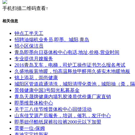
手机扫描二维码查看↑
相关信息
钟点工半天工
招聘油烟机业务员,即墨。城阳,青岛
招小区保洁员
青岛即墨向日葵体检中心电话,地址,价格,营业时间
专业提供月嫂服务
2016青岛叉车，电梯，司炉工操作证书怎么报名考试
久盛地板装地暖，怕高温释放甲醛用久盛实木地暖地板
锦上添花，崇尚健康
城阳区管道疏通清洗，城阳清理化粪池，城阳抽（粪，隔
景领健康中国3号阳光私募基金
青岛天晟牌健康内墙乳胶漆质优价廉厂家直销
即墨维普体检中心
关于三八佳节维普体检中心回馈活动
山东佳艾源产后服务，培训，催乳，发汗中心
即墨妞仔酷纸尿裤拉拉裤2000元以下加盟
需要一位-保姆
泰迪宝宝找新家