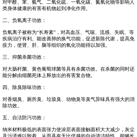
对甲醛、苯、氨气、二氧化硫、一氧化碳、氮氧化物等影响人
类身体健康的有害有机物起到净化作用。
二、负氧离子功效：
负氧离子被称为“长寿素”，对高血压、气喘、流感、失眠、等
疾病治疗有利。能改善肺的换气功能，促进新陈代谢，提高免
疫力，使肾、肝、脑等组织的氧化功能得以加强。
三、抑菌杀菌功效：
对大肠杆菌、黄色葡萄球菌等具有杀菌功效。在杀菌的同时还
能分解由细菌死体上释放出的有害复合物。
四、除臭除味功效：
对香烟臭、厕所臭、垃圾臭、动物臭等臭气异味具有强大的消
除功效。
五、自洁防污功效：
纳米材料极低的表面张力使涂层表面接触面积大大减少，灰尘
及污渍难以附着，从而具有无比优越的自动清洁特性，能够长