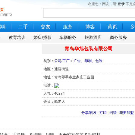
欢迎您：网友，请
登录
不是
页
m/info
招聘
二手
交友
服务
博客
黄页
乡
乐
教育培训
婚庆/摄影
车辆服务
旅游酒店
商务服务
青岛华旭包装有限公司
类别：
公司/工厂
»
广告、印刷、包装
地区：通济街道
地址：青岛即墨市兰家庄工业园
电话：
人气：40274
会员：船老大
分享/转发
|
打印
|
纠错
|
我要加盟
品盒、手提袋，及洗唛、织唛、不干胶标签等多种辅料。