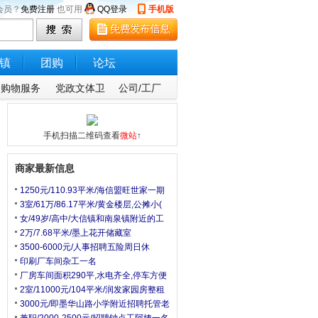
会员？
免费注册
也可用
QQ登录
手机版
镇
团购
论坛
购物服务
党政文体卫
公司/工厂
手机扫描二维码查看
微站
↑
商家最新信息
1250元/110.93平米/海信盟旺世家一期
3室/61万/86.17平米/黄金楼层,公摊小(
女/49岁/高中/大信镇和南泉镇附近的工
2万/7.68平米/墨上花开储藏室
3500-6000元/人事招聘五险周日休
印刷厂车间杂工一名
厂房车间面积290平,水电齐全,停车方便
2室/11000元/104平米/润发家园房整租
3000元/即墨华山路小学附近招聘托管老