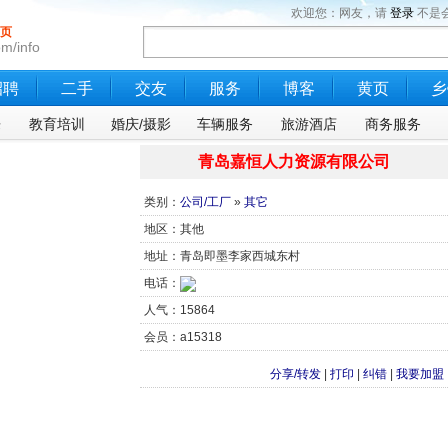
欢迎您：网友，请
登录
不是
页
m/info
招聘
二手
交友
服务
博客
黄页
乡
乐
教育培训
婚庆/摄影
车辆服务
旅游酒店
商务服务
青岛嘉恒人力资源有限公司
类别：
公司/工厂
»
其它
地区：其他
地址：青岛即墨李家西城东村
电话：
人气：15864
会员：a15318
分享/转发
|
打印
|
纠错
|
我要加盟