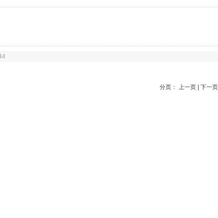
44
分页： 上一页 | 下一页