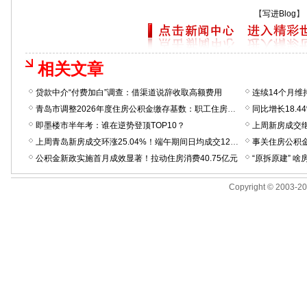
【
写进Blog
】
相关文章
贷款中介“付费加白”调查：借渠道说辞收取高额费用
青岛市调整2026年度住房公积金缴存基数：职工住房公积金缴存基数上限提高至34342.75元；下限方面，七区提高至2400元，三市提高至2210元
即墨楼市半年考：谁在逆势登顶TOP10？
上周青岛新房成交环涨25.04%！端午期间日均成交122套，有售楼处反馈“热度和五一差不多”
事关住房公积
公积金新政实施首月成效显著！拉动住房消费40.75亿元
Copyright © 2003-200