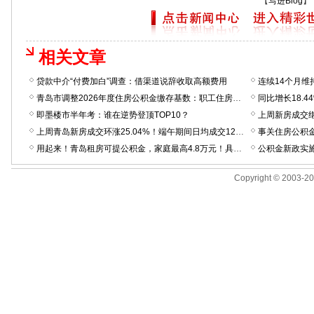
【
写进Blog
】
相关文章
贷款中介“付费加白”调查：借渠道说辞收取高额费用
青岛市调整2026年度住房公积金缴存基数：职工住房公积金缴存基数上限提高至34342.75元；下限方面，七区提高至2400元，三市提高至2210元
即墨楼市半年考：谁在逆势登顶TOP10？
上周青岛新房成交环涨25.04%！端午期间日均成交122套，有售楼处反馈“热度和五一差不多”
事关住房公积
用起来！青岛租房可提公积金，家庭最高4.8万元！具体这么办
公积金新政实施
Copyright © 2003-200