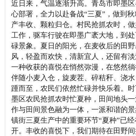
近日来，气温逐渐升高。青岛市即墨区
心部署，全力以赴备战“三夏”，做到
产丰收、颗粒归仓。村民抢抓农时，做
工作，驱车行驶在即墨广袤大地，到处
碌景象。夏日的阳光，在麦收后的田野
风，轻盈而欢快，清新宜人，还留有淡
一种收获的喜悦在悄然弥漫，在悠然徜
伴随小麦入仓，旋麦茬、碎秸秆、浇水
踵而至，农民们依然忙碌并快乐着。时
墨区农民抢抓农时忙夏种，田间地头一
作与田间景色融为一体，一派和谐的景
镇街三夏生产中的重要环节“夏种”已
开。丰收的喜悦下，我们期待在田野间