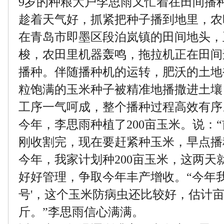
9岁的种粮大户李思雨又忙着在田间播
趁着天气好，抓紧把种子播到地里，农
在青岛市即墨区段泊岚镇的田间地头，
梭，农田里机器轰鸣，拖拉机正在田间
播种。伴随播种机的运转，肥沃的土地
粒饱满的玉米种子被精准地播撒进土壤
工序一气呵成，整个播种过程高效有序
今年，李思雨种植了200亩玉米。说：
刚收割完，现在要赶紧种玉米，早点播
今年，我家计划种200亩玉米，这两天
好好管理，争取今年丰产增收。“今年我
号'，这个玉米防病虫还比较好，估计亩产
斤。”李思雨信心满满。