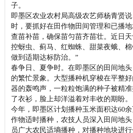
子。
即墨区农业农村局高级农艺师杨青贤说
时，要抓好在田作物田间管理和已播地
查苗补苗，确保苗匀苗齐苗壮。近日天
控蚜虫、蓟马、红蜘蛛、甜菜夜蛾、棉
做到适期达标防治。”
春争日、夏争时。在即墨区的田间地头
的繁忙景象。大型播种机穿梭在平整好
器的轰鸣声，一粒粒饱满的种子被精准
了衣衫，脸上却洋溢着对丰收的期盼。
今年，即墨区计划播种玉米面积达60
作物适时播种，农技人员深入田间地头
员广大农民适墒播种，对播种地块进行