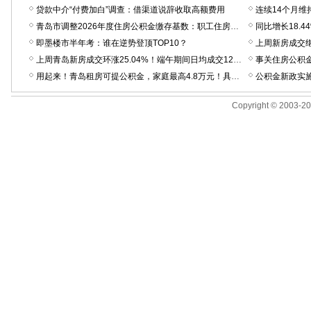
贷款中介“付费加白”调查：借渠道说辞收取高额费用
青岛市调整2026年度住房公积金缴存基数：职工住房公积金缴存基数上限提高至34342.75元；下限方面，七区提高至2400元，三市提高至2210元
即墨楼市半年考：谁在逆势登顶TOP10？
上周青岛新房成交环涨25.04%！端午期间日均成交122套，有售楼处反馈“热度和五一差不多”
事关住房公积
用起来！青岛租房可提公积金，家庭最高4.8万元！具体这么办
公积金新政实施
Copyright © 2003-200