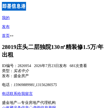
我的
发布
首页
»
»
28019庄头二层独院130㎡精装修1.5万/年
出租
ID编号：2826954 2026年7月23日发布 681次查看
类型：
实名中介
发布：盛金房产
电话：
15969889981,13156280575
电话联系
给我留言
盛金地产---专业房地产代理机构
☆收藏这条信息
◇虚假信息举报