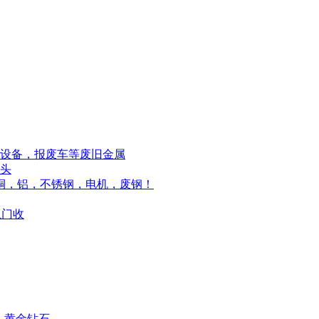
废设备，报废车等废旧金属
印头
废铜，铝，不锈钢，电机，废钢！
上门收
脑-黄金钻石