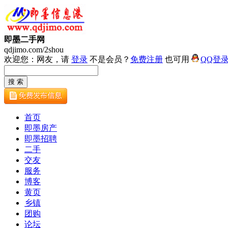
即墨二手网
qdjimo.com/2shou
欢迎您：网友，请
登录
不是会员？
免费注册
也可用
QQ登
首页
即墨房产
即墨招聘
二手
交友
服务
博客
黄页
乡镇
团购
论坛