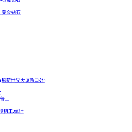
脑-黄金钻石
(原新世界大厦路口处)
水
普工
模切工,统计