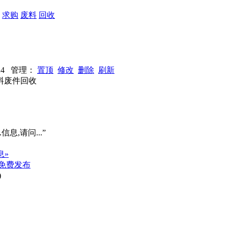
：
求购
废料
回收
2624 管理：
置顶
修改
删除
刷新
料废件回收
信息,请问...”
息»
免费发布
)