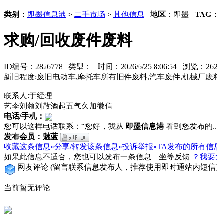
类别：
即墨信息港
>
二手市场
>
其他信息
地区：
即墨
TAG
求购/回收废件废料
ID编号：2826778 类型：
时间：2026/6/25 8:06:54 浏览：
新旧程度:废旧电动车,摩托车所有旧件废料,汽车废件,机械厂废
联系人:于经理
艺伞刘领刘散酒起五气久加微信
电话/手机：
您可以这样电话联系：“您好，我从
即墨信息港
看到您发布的...
发布会员：魅蓝
收藏这条信息»
分享/转发该条信息»
投诉举报»
TA发布的所有信
如果此信息不适合，您也可以发布一条信息，坐等反馈
？我要
网友评论
(留言联系信息发布人，推荐使用即时通站内短信
当前暂无评论