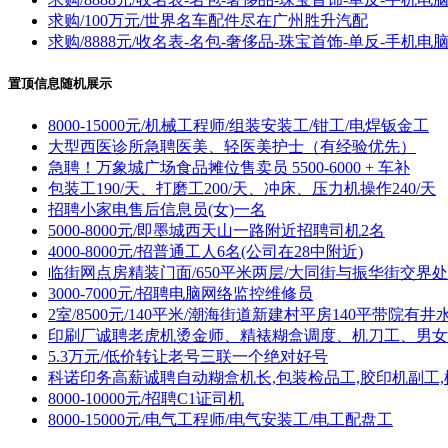
求购/100万元/世界名车配件尽在广州胜升汽配
求购/8888元/收名表-名包-奢侈品-珠宝首饰-单反-手机电
置顶信息随机展示
8000-15000元/机械工程师/组装安装工/钳工/电焊钣金工
大型西医诊所急聘医美、轻医美护士（有经验优先）
急聘！万象城广场食品摊位售卖员 5500-6000 + 车补
包装工190/天、打磨工200/天、冲床、压力机操作240/天
招聘小家电售后信息员(女)一名
5000-8000元/即墨城西天山一路附近招聘司机2名
4000-8000元/招普通工人6名(公司在28中附近)
临街网点房精装门面/650平米两层/大同街与振华街交界处
3000-7000元/招聘电脑网络监控维修员
2室/8500元/140平米/潮海街道新建村平房140平带院有井
印刷厂诚聘老虎机烫金师、精裱糊盒调度、机刀工、男女
5.3万元/低价转让老号三联一个绝对好号
科诺印务高薪诚聘自动糊盒机长,包装检品工,胶印机副工,
8000-10000元/招聘C1证司机
8000-15000元/电气工程师/电气安装工/电工配盘工