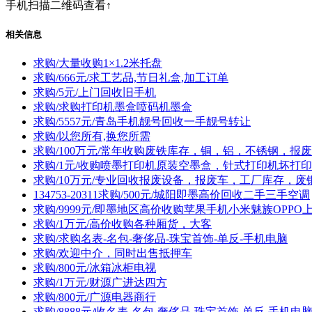
手机扫描二维码查看↑
相关信息
求购/大量收购1×1.2米托盘
求购/666元/求工艺品,节日礼盒,加工订单
求购/5元/上门回收旧手机
求购/求购打印机墨盒喷码机墨盒
求购/5557元/青岛手机靓号回收一手靓号转让
求购/以您所有,换您所需
求购/100万元/常年收购废铁库存，铜，铝，不锈钢，报
求购/1元/收购喷墨打印机原装空墨盒，针式打印机坏打
求购/10万元/专业回收报废设备，报废车，工厂库存，
134753-20311求购/500元/城阳即墨高价回收二手三手空调
求购/9999元/即墨地区高价收购苹果手机小米魅族OPPO
求购/1万元/高价收购各种厢货，大客
求购/求购名表-名包-奢侈品-珠宝首饰-单反-手机电脑
求购/欢迎中介，同时出售抵押车
求购/800元/冰箱冰柜电视
求购/1万元/财源广进达四方
求购/800元/广源电器商行
求购/8888元/收名表-名包-奢侈品-珠宝首饰-单反-手机电