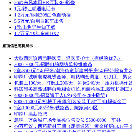
26款东风本田HR原装360影像
1元/转让联通电话卡
1.2万元/标致308白色自动挡
5.5万元/自用自卸车出售
1元/出售野生知了猴
1.7万元/19年东南DX7
置顶信息随机展示
大型西医诊所急聘医美、轻医美护士（有经验优先）
3000-7000元/招聘电脑网络监控维修员
2室/8500元/140平米/潮海街道新建村平房140平带院有井
印刷厂诚聘老虎机烫金师、精裱糊盒调度、机刀工、男女
包装工190/天、打磨工200/天、冲床240/天、压力机操作28
科诺印务高薪诚聘自动糊盒机长,包装检品工,胶印机副工,
4000-8000元/招普通工人6名(公司在28中附近)
8000-15000元/机械工程师/组装安装工/钳工/电焊钣金工
2室/13000元/85平米/铁路西、陈家河小区
印刷厂高薪招聘
急聘！万象城广场食品摊位售卖员 5500-6000 + 车补
49万可议，西苑新村三期（即墨通济）黄金楼层83.17平 