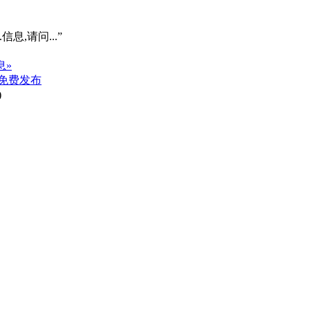
信息,请问...”
息»
免费发布
)