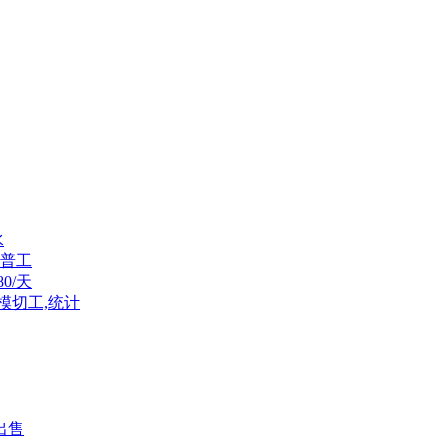
水
普工
0/天
模切工,统计
出售