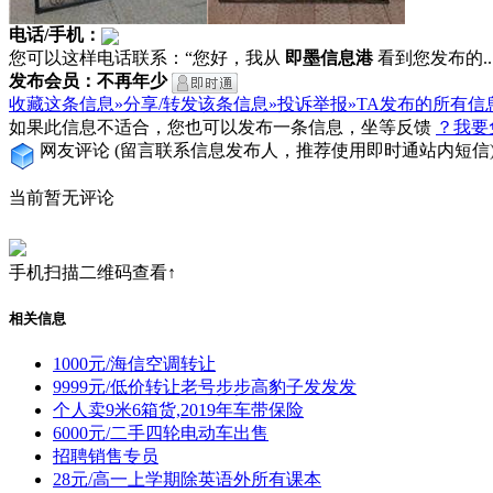
电话/手机：
您可以这样电话联系：“您好，我从
即墨信息港
看到您发布的...
发布会员：不再年少
收藏这条信息»
分享/转发该条信息»
投诉举报»
TA发布的所有信
如果此信息不适合，您也可以发布一条信息，坐等反馈
？我要
网友评论
(留言联系信息发布人，推荐使用即时通站内短信
当前暂无评论
手机扫描二维码查看↑
相关信息
1000元/海信空调转让
9999元/低价转让老号步步高豹子发发发
个人卖9米6箱货,2019年车带保险
6000元/二手四轮电动车出售
招聘销售专员
28元/高一上学期除英语外所有课本