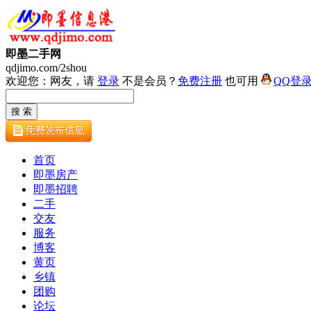
即墨二手网
qdjimo.com/2shou
欢迎您：网友，请
登录
不是会员？
免费注册
也可用
QQ登
首页
即墨房产
即墨招聘
二手
交友
服务
博客
黄页
乡镇
团购
论坛