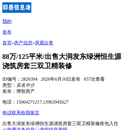
我的
发布
首页
»
房产信息
»
房屋出售
88万/125平米/出售大润发东绿洲恒生源
浇筑房套三双卫精装修
ID编号：2826394 2026年6月10日发布 657次查看
类型：
实名中介
发布：博智房产
电话：
15064271217,13963945627
电话联系
给我留言
出售大润发东绿洲恒生源浇筑房套三双卫精装修拎包入住
☆收藏这条信息
◇虚假信息举报