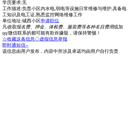
学历要求:无
工作描述:负责小区内水电,弱电等设施日常维修与维护,具备电
工知识及电工证,熟悉监控网络维修工作
单位地址:城西小区
申请职位
凡
收取报名费、押金、体检费、服装费等各种名目费用
或加
qq/微信联系的都可能有欺诈嫌疑，请保持警惕！
☆收藏这条信息
◇虚假信息举报
即时通
短信
--
该信息由用户发布，内容中所涉及承诺均由用户自行负责